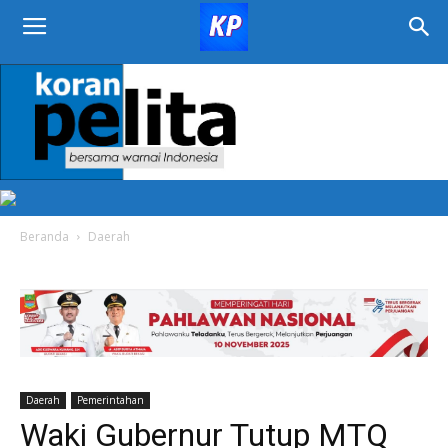
KORAN
PELITA
Beranda
Daerah
Daerah
Pemerintahan
Waki Gubernur Tutup MTQ