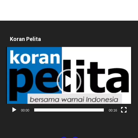
Koran Pelita
Pemutar
Video
00:00
00:16