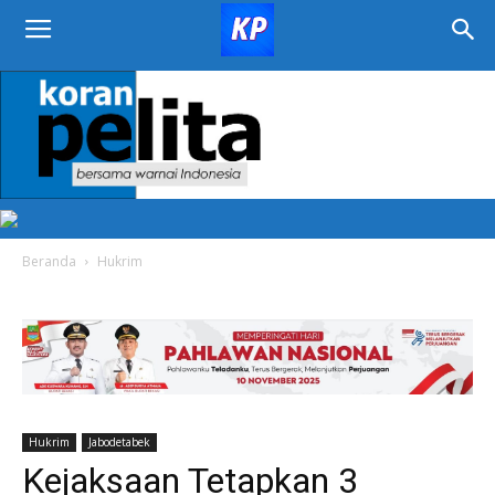
KORAN
PELITA
Beranda
Hukrim
Hukrim
Jabodetabek
Kejaksaan Tetapkan 3