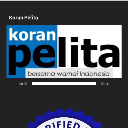
Koran Pelita
Pemutar
Video
00:00
00:16