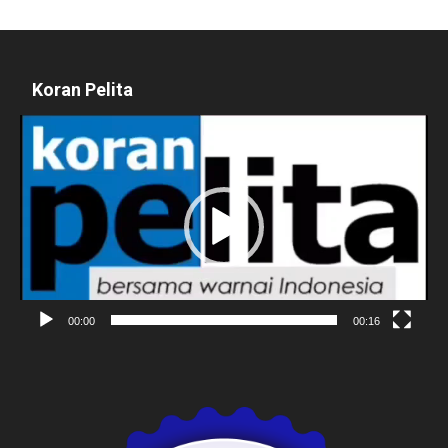
Koran Pelita
Pemutar
Video
00:00
00:16