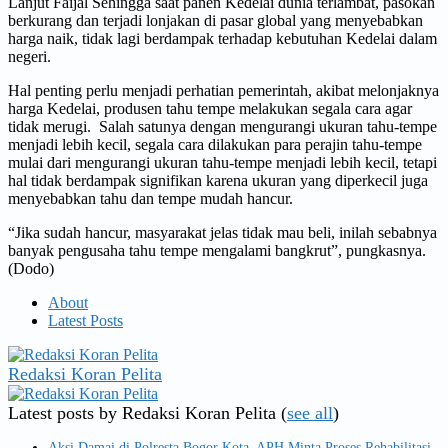
Lanjut Faijal Sehingga saat panen Kedelai dunia terlambat, pasokan
berkurang dan terjadi lonjakan di pasar global yang menyebabkan
harga naik, tidak lagi berdampak terhadap kebutuhan Kedelai dalam
negeri.
Hal penting perlu menjadi perhatian pemerintah, akibat melonjaknya
harga Kedelai, produsen tahu tempe melakukan segala cara agar
tidak merugi. Salah satunya dengan mengurangi ukuran tahu-tempe
menjadi lebih kecil, segala cara dilakukan para perajin tahu-tempe
mulai dari mengurangi ukuran tahu-tempe menjadi lebih kecil, tetapi
hal tidak berdampak signifikan karena ukuran yang diperkecil juga
menyebabkan tahu dan tempe mudah hancur.
“Jika sudah hancur, masyarakat jelas tidak mau beli, inilah sebabnya
banyak pengusaha tahu tempe mengalami bangkrut”, pungkasnya.
(Dodo)
About
Latest Posts
Redaksi Koran Pelita
Latest posts by Redaksi Koran Pelita
(
see all
)
Aksi Damai di Polresta Bogor Kota, APH Minta Proses Rehabilitasi