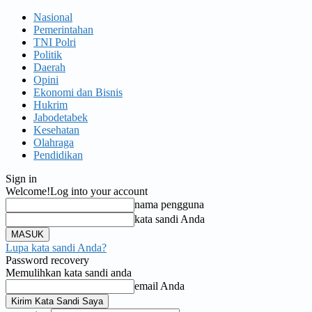
Nasional
Pemerintahan
TNI Polri
Politik
Daerah
Opini
Ekonomi dan Bisnis
Hukrim
Jabodetabek
Kesehatan
Olahraga
Pendidikan
Sign in
Welcome!
Log into your account
nama pengguna
kata sandi Anda
Lupa kata sandi Anda?
Password recovery
Memulihkan kata sandi anda
email Anda