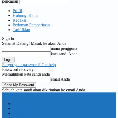
pencarian
Profil
Hubungi Kami
Redaksi
Pedoman Pemberitaan
Tarif Iklan
Sign in
Selamat Datang! Masuk ke akun Anda
nama pengguna
kata sandi Anda
Forgot your password? Get help
Password recovery
Memulihkan kata sandi anda
email Anda
Sebuah kata sandi akan dikirimkan ke email Anda.
KORAN PELITA
Nasional
Pemerintahan
TNI Polri
Politik