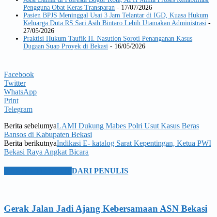
Pengguna Obat Keras Transparan
- 17/07/2026
Pasien BPJS Meninggal Usai 3 Jam Telantar di IGD, Kuasa Hukum
Keluarga Duta RS Sari Asih Bintaro Lebih Utamakan Administrasi
-
27/05/2026
Praktisi Hukum Taufik H. Nasution Soroti Penanganan Kasus
Dugaan Suap Proyek di Bekasi
- 16/05/2026
Facebook
Twitter
WhatsApp
Print
Telegram
Berita sebelumya
LAMI Dukung Mabes Polri Usut Kasus Beras
Bansos di Kabupaten Bekasi
Berita berikutnya
Indikasi E- katalog Sarat Kepentingan, Ketua PWI
Bekasi Raya Angkat Bicara
BERITA TERKAIT
DARI PENULIS
Gerak Jalan Jadi Ajang Kebersamaan ASN Bekasi