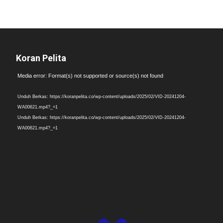
Koran Pelita
Pemutar
Media error: Format(s) not supported or source(s) not found
Video
Unduh Berkas: https://koranpelita.co/wp-content/uploads/2025/02/VID-20241204-
WA00621.mp4?_=1
Unduh Berkas: https://koranpelita.co/wp-content/uploads/2025/02/VID-20241204-
WA00621.mp4?_=1