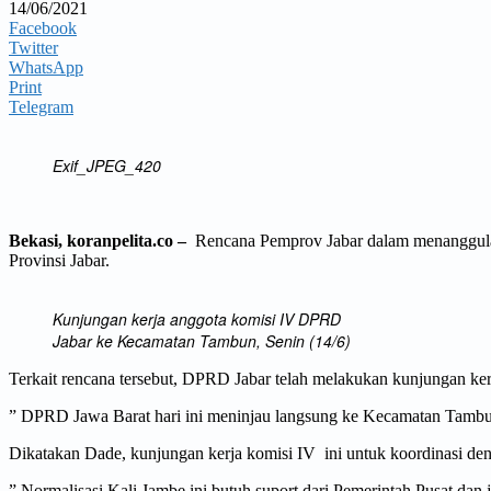
14/06/2021
Facebook
Twitter
WhatsApp
Print
Telegram
Exif_JPEG_420
Bekasi, koranpelita.co –
Rencana Pemprov Jabar dalam menanggulang
Provinsi Jabar.
Kunjungan kerja anggota komisi IV DPRD
Jabar ke Kecamatan Tambun, Senin (14/6)
Terkait rencana tersebut, DPRD Jabar telah melakukan kunjungan ker
” DPRD Jawa Barat hari ini meninjau langsung ke Kecamatan Tambun
Dikatakan Dade, kunjungan kerja komisi IV ini untuk koordinasi 
” Normalisasi Kali Jambe ini butuh suport dari Pemerintah Pusat dan ju