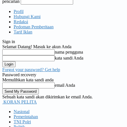
pencarian
Profil
Hubungi Kami
Redaksi
Pedoman Pemberitaan
Tarif Iklan
Sign in
Selamat Datang! Masuk ke akun Anda
nama pengguna
kata sandi Anda
Forgot your password? Get help
Password recovery
Memulihkan kata sandi anda
email Anda
Sebuah kata sandi akan dikirimkan ke email Anda.
KORAN PELITA
Nasional
Pemerintahan
TNI Polri
Politik