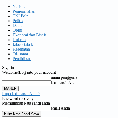
Nasional
Pemerintahan
TNI Polri
Politik
Daerah
Opini
Ekonomi dan Bisnis
Hukrim
Jabodetabek
Kesehatan
Olahraga
Pendidikan
Sign in
Welcome!
Log into your account
nama pengguna
kata sandi Anda
Lupa kata sandi Anda?
Password recovery
Memulihkan kata sandi anda
email Anda