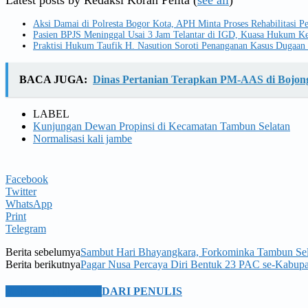
Aksi Damai di Polresta Bogor Kota, APH Minta Proses Rehabilitasi 
Pasien BPJS Meninggal Usai 3 Jam Telantar di IGD, Kuasa Hukum Ke
Praktisi Hukum Taufik H. Nasution Soroti Penanganan Kasus Dugaan 
BACA JUGA:
Dinas Pertanian Terapkan PM-AAS di Bojo
LABEL
Kunjungan Dewan Propinsi di Kecamatan Tambun Selatan
Normalisasi kali jambe
Facebook
Twitter
WhatsApp
Print
Telegram
Berita sebelumya
Sambut Hari Bhayangkara, Forkominka Tambun Sela
Berita berikutnya
Pagar Nusa Percaya Diri Bentuk 23 PAC se-Kabupa
BERITA TERKAIT
DARI PENULIS