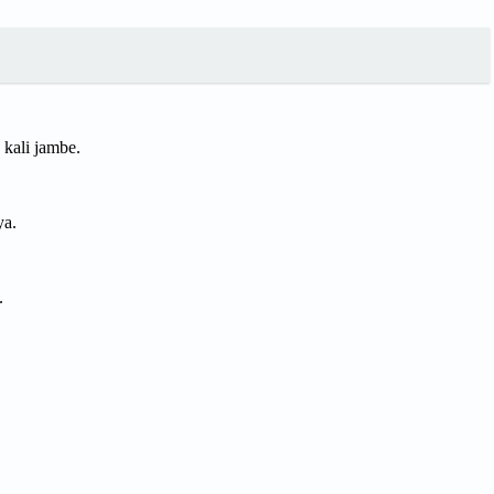
kali jambe.
ya.
.