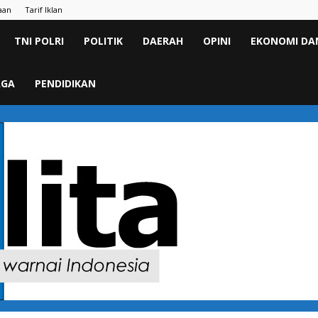
aan
Tarif Iklan
TNI POLRI
POLITIK
DAERAH
OPINI
EKONOMI DAN
AGA
PENDIDIKAN