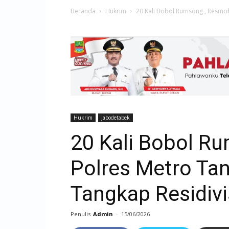
Beranda
Hukrim
20 Kali Bobol Rumsong , Resmob
Hukrim
Jabodetabek
20 Kali Bobol R
Polres Metro Ta
Tangkap Residiv
Penulis
Admin
-
15/06/2026