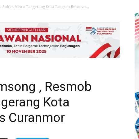
 Polres Metro Tangerang Kota Tangkap Residivis...
umsong , Resmob
ngerang Kota
is Curanmor