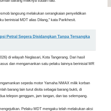
jumlah barang miliknya sudah raib.
Resmob langsung melakukan serangkaian penyelidikan
ku berinisial MDT alias Dilang,” kata Parikhesit.
si Petral Segera Disidangkan Tanpa Tersangka
6) di wilayah Neglasari, Kota Tangerang. Dari hasil
kasus dan mengamankan satu pelaku lainnya berinisial MR
l mengamankan sepeda motor Yamaha NMAX milik korban
lah barang lain turut disita sebagai barang bukti, di
 dua telepon genggam, jam tangan, dan tas selempang.
 mengejutkan. Pelaku MDT mengaku telah melakukan aksi