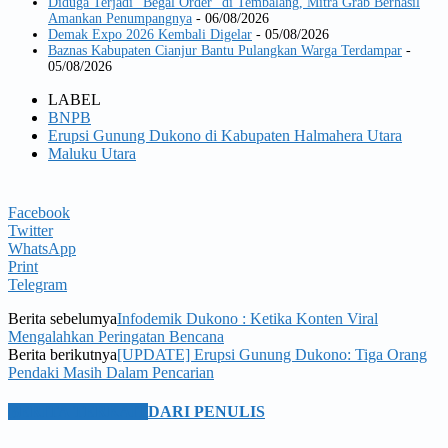
Diduga Terjadi “Begal Order” di Tembalang, Mitra Grab Berhasil
Amankan Penumpangnya
- 06/08/2026
Demak Expo 2026 Kembali Digelar
- 05/08/2026
Baznas Kabupaten Cianjur Bantu Pulangkan Warga Terdampar
-
05/08/2026
LABEL
BNPB
Erupsi Gunung Dukono di Kabupaten Halmahera Utara
Maluku Utara
Facebook
Twitter
WhatsApp
Print
Telegram
Berita sebelumya
Infodemik Dukono : Ketika Konten Viral
Mengalahkan Peringatan Bencana
Berita berikutnya
[UPDATE] Erupsi Gunung Dukono: Tiga Orang
Pendaki Masih Dalam Pencarian
BERITA TERKAIT
DARI PENULIS