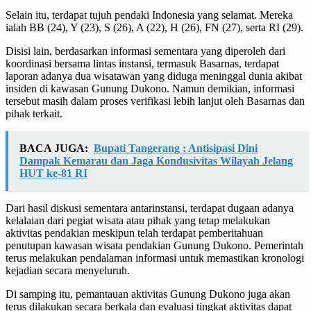
Selain itu, terdapat tujuh pendaki Indonesia yang selamat. Mereka
ialah BB (24), Y (23), S (26), A (22), H (26), FN (27), serta RI (29).
Disisi lain, berdasarkan informasi sementara yang diperoleh dari
koordinasi bersama lintas instansi, termasuk Basarnas, terdapat
laporan adanya dua wisatawan yang diduga meninggal dunia akibat
insiden di kawasan Gunung Dukono. Namun demikian, informasi
tersebut masih dalam proses verifikasi lebih lanjut oleh Basarnas dan
pihak terkait.
BACA JUGA:
Bupati Tangerang : Antisipasi Dini
Dampak Kemarau dan Jaga Kondusivitas Wilayah Jelang
HUT ke-81 RI
Dari hasil diskusi sementara antarinstansi, terdapat dugaan adanya
kelalaian dari pegiat wisata atau pihak yang tetap melakukan
aktivitas pendakian meskipun telah terdapat pemberitahuan
penutupan kawasan wisata pendakian Gunung Dukono. Pemerintah
terus melakukan pendalaman informasi untuk memastikan kronologi
kejadian secara menyeluruh.
Di samping itu, pemantauan aktivitas Gunung Dukono juga akan
terus dilakukan secara berkala dan evaluasi tingkat aktivitas dapat