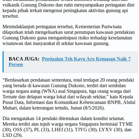
vulkanik Gunung Dukono dan rutin menyampaikan peringatan dini
kepada pihak terkait mengenai peningkatan aktivitas gunung api
tersebut.
Menindaklanjuti peringatan tersebut, Kementerian Pariwisata
dilaporkan telah mengeluarkan surat penutupan kawasan pendakian
Gunung Dukono guna mengantisipasi risiko terhadap keselamatan
wisatawan dan masyarakat di sekitar kawasan gunung.
BACA JUGA:
Penjualan Teh Kayu Aro Kemasan Naik 7
Persen
“Berdasarkan pendataan sementara, total terdapat 20 orang pendaki
yang berada di kawasan Gunung Dukono, terdiri dari sembilan
warga negara asing (WNA) asal Singapura, tiga orang warga dari
Ternate dan delapan warga lokal dari wilayah sekitar,” kata Kepala
Pusat Data, Informasi dan Komunikasi Kebencanaan BNPB, Abdul
Muhari, dalam keterangan tertulis, Jumat (8/5/2026).
Dia mengatakan 14 pendaki ditemukan dalam kondisi selamat.
Mereka terdiri atas tujuh warga negara Singapura berinisial TYME
(30), OSS (37), PL (33), LHEI (31), TJYG (30), LYXV (30), dan
LSD (29).