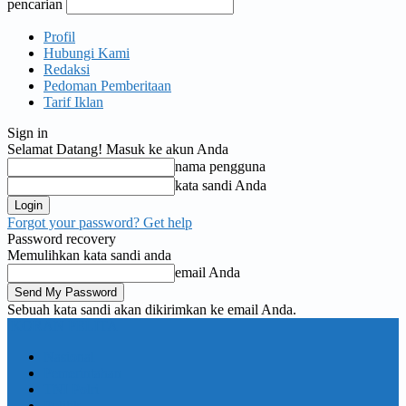
pencarian
Profil
Hubungi Kami
Redaksi
Pedoman Pemberitaan
Tarif Iklan
Sign in
Selamat Datang! Masuk ke akun Anda
nama pengguna
kata sandi Anda
Forgot your password? Get help
Password recovery
Memulihkan kata sandi anda
email Anda
Sebuah kata sandi akan dikirimkan ke email Anda.
KORAN PELITA
Nasional
Pemerintahan
TNI Polri
Politik