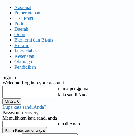
Nasional
Pemerintahan
TNI Polri
Politik
Daerah
Opini
Ekonomi dan Bisnis
Hukrim
Jabodetabek
Kesehatan
Olahraga
Pendidikan
Sign in
Welcome!
Log into your account
nama pengguna
kata sandi Anda
Lupa kata sandi Anda?
Password recovery
Memulihkan kata sandi anda
email Anda