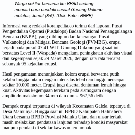
Warga sekitar bersama tim BPBD sedang
mencari para pendaki sesaat Gunung Dukono
meletus, Jumat (8/5). (Dok. Foto : BNPB)
Informasi yang redaksi koranpelita.co terima dari laporan Pusat
Pengendalian Operasi (Pusdalops) Badan Nasional Penanggulangan
Bencana (BNPB), yang dihimpun dari keterangan Pusat
Vulkanologi dan Mitigasi Bencana Geologi (PVMBG), erupsi
terjadi pada pukul 07.41 WIT. Gunung Dukono yang saat ini
berstatus Level II (Waspada) mengalami peningkatan aktivitas visual
dan kegempaan sejak 29 Maret 2026, dengan rata-rata tercatat
sebanyak 95 kejadian erupsi.
Hasil pengamatan menunjukkan kolom erupsi berwarna putih,
kelabu hingga hitam dengan intensitas tebal dan tinggi mencapai
sekitar 10.000 meter. Erupsi juga disertai dentuman lemah hingga
kuat. Aktivitas kegempaan terekam pada sismogram dengan
amplitudo maksimum 34 mm dan durasi 967,56 detik.
Dampak erupsi terpantau di wilayah Kecamatan Galela, tepatnya di
Desa Mamunya. Hingga saat ini BPBD Kabupaten Halmahera
Utara bersama BPBD Provinsi Maluku Utara dan unsur terkait
masih melakukan pendataan lanjutan terhadap kondisi masyarakat
maupun pendaki di sekitar kawasan terdampak.