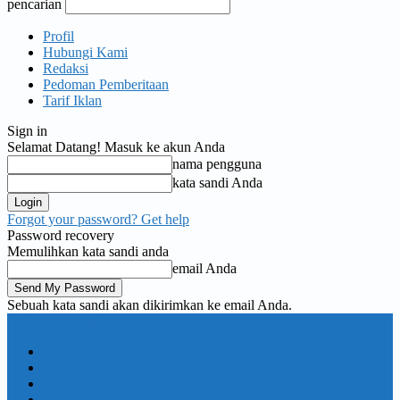
pencarian
Profil
Hubungi Kami
Redaksi
Pedoman Pemberitaan
Tarif Iklan
Sign in
Selamat Datang! Masuk ke akun Anda
nama pengguna
kata sandi Anda
Forgot your password? Get help
Password recovery
Memulihkan kata sandi anda
email Anda
Sebuah kata sandi akan dikirimkan ke email Anda.
KORAN PELITA
Nasional
Pemerintahan
TNI Polri
Politik