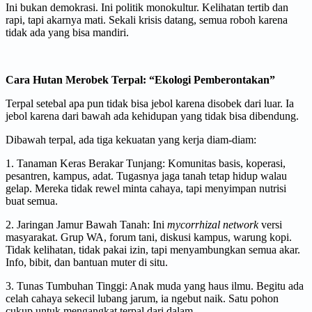
Ini bukan demokrasi. Ini politik monokultur. Kelihatan tertib dan
rapi, tapi akarnya mati. Sekali krisis datang, semua roboh karena
tidak ada yang bisa mandiri.
Cara Hutan Merobek Terpal: “Ekologi Pemberontakan”
Terpal setebal apa pun tidak bisa jebol karena disobek dari luar. Ia
jebol karena dari bawah ada kehidupan yang tidak bisa dibendung.
Dibawah terpal, ada tiga kekuatan yang kerja diam-diam:
1. Tanaman Keras Berakar Tunjang: Komunitas basis, koperasi,
pesantren, kampus, adat. Tugasnya jaga tanah tetap hidup walau
gelap. Mereka tidak rewel minta cahaya, tapi menyimpan nutrisi
buat semua.
2. Jaringan Jamur Bawah Tanah: Ini
mycorrhizal network
versi
masyarakat. Grup WA, forum tani, diskusi kampus, warung kopi.
Tidak kelihatan, tidak pakai izin, tapi menyambungkan semua akar.
Info, bibit, dan bantuan muter di situ.
3. Tunas Tumbuhan Tinggi: Anak muda yang haus ilmu. Begitu ada
celah cahaya sekecil lubang jarum, ia ngebut naik. Satu pohon
cukup untuk mengangkat terpal dari dalam.