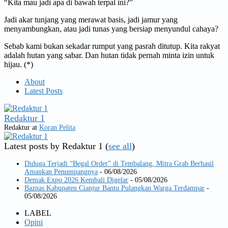
“Kita mau jadi apa di bawah terpal ini?”
Jadi akar tunjang yang merawat basis, jadi jamur yang
menyambungkan, atau jadi tunas yang bersiap menyundul cahaya?
Sebab kami bukan sekadar rumput yang pasrah ditutup. Kita rakyat
adalah hutan yang sabar. Dan hutan tidak pernah minta izin untuk
hijau. (*)
About
Latest Posts
Redaktur 1
Redaktur
at
Koran Pelita
Latest posts by Redaktur 1
(
see all
)
Diduga Terjadi “Begal Order” di Tembalang, Mitra Grab Berhasil
Amankan Penumpangnya
- 06/08/2026
Demak Expo 2026 Kembali Digelar
- 05/08/2026
Baznas Kabupaten Cianjur Bantu Pulangkan Warga Terdampar
-
05/08/2026
LABEL
Opini