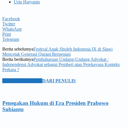
Urip Haryanto
Facebook
Twitter
WhatsApp
Print
Telegram
Berita sebelumya
Festival Anak Sholeh Indonesia IX di Slawi
Mencetak Generasi Qurani Berpestasi
Berita berikutnya
Pembaharuan Undang-Undang Advokat :
Independensi Advokat sebagai Pemberi atau Perekayasa Konteks
Perkara ?
BERITA TERKAIT
DARI PENULIS
Penegakan Hukum di Era Presiden Prabowo
Subianto