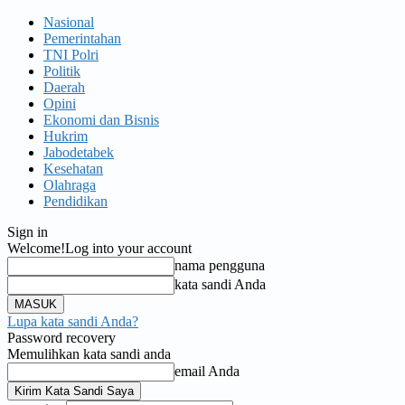
Nasional
Pemerintahan
TNI Polri
Politik
Daerah
Opini
Ekonomi dan Bisnis
Hukrim
Jabodetabek
Kesehatan
Olahraga
Pendidikan
Sign in
Welcome!
Log into your account
nama pengguna
kata sandi Anda
Lupa kata sandi Anda?
Password recovery
Memulihkan kata sandi anda
email Anda