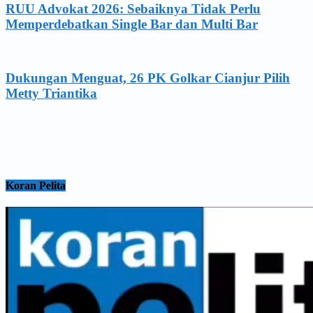
RUU Advokat 2026: Sebaiknya Tidak Perlu
Memperdebatkan Single Bar dan Multi Bar
Dukungan Menguat, 26 PK Golkar Cianjur Pilih
Metty Triantika
Koran Pelita