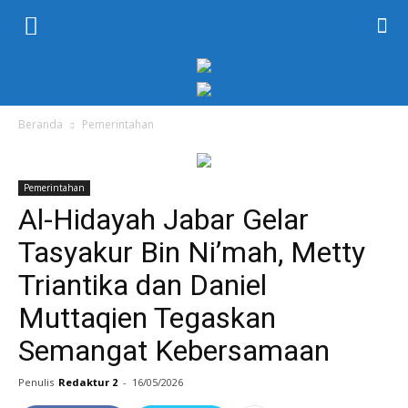
KORAN
PELITA
Beranda
Pemerintahan
Pemerintahan
Al-Hidayah Jabar Gelar
Tasyakur Bin Ni’mah, Metty
Triantika dan Daniel
Muttaqien Tegaskan
Semangat Kebersamaan
Penulis
Redaktur 2
-
16/05/2026