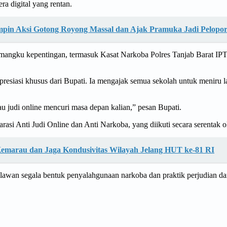
a digital yang rentan.
mpin Aksi Gotong Royong Massal dan Ajak Pramuka Jadi Pelopo
ra pemangku kepentingan, termasuk Kasat Narkoba Polres Tanjab Barat I
resiasi khusus dari Bupati. Ia mengajak semua sekolah untuk meniru 
u judi online mencuri masa depan kalian,” pesan Bupati.
i Anti Judi Online dan Anti Narkoba, yang diikuti secara serentak ol
Kemarau dan Jaga Kondusivitas Wilayah Jelang HUT ke-81 RI
an segala bentuk penyalahgunaan narkoba dan praktik perjudian darin