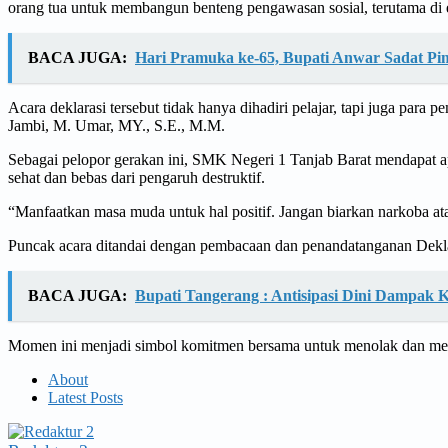
orang tua untuk membangun benteng pengawasan sosial, terutama di er
BACA JUGA:
Hari Pramuka ke-65, Bupati Anwar Sadat Pi
Acara deklarasi tersebut tidak hanya dihadiri pelajar, tapi juga pa
Jambi, M. Umar, MY., S.E., M.M.
Sebagai pelopor gerakan ini, SMK Negeri 1 Tanjab Barat mendapat ap
sehat dan bebas dari pengaruh destruktif.
“Manfaatkan masa muda untuk hal positif. Jangan biarkan narkoba ata
Puncak acara ditandai dengan pembacaan dan penandatanganan Deklaras
BACA JUGA:
Bupati Tangerang : Antisipasi Dini Dampak 
Momen ini menjadi simbol komitmen bersama untuk menolak dan melaw
About
Latest Posts