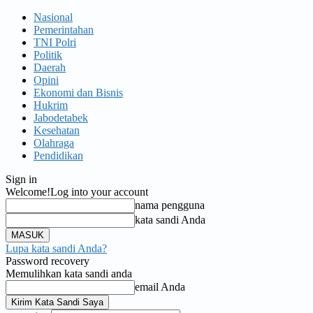
Nasional
Pemerintahan
TNI Polri
Politik
Daerah
Opini
Ekonomi dan Bisnis
Hukrim
Jabodetabek
Kesehatan
Olahraga
Pendidikan
Sign in
Welcome!
Log into your account
nama pengguna
kata sandi Anda
Lupa kata sandi Anda?
Password recovery
Memulihkan kata sandi anda
email Anda