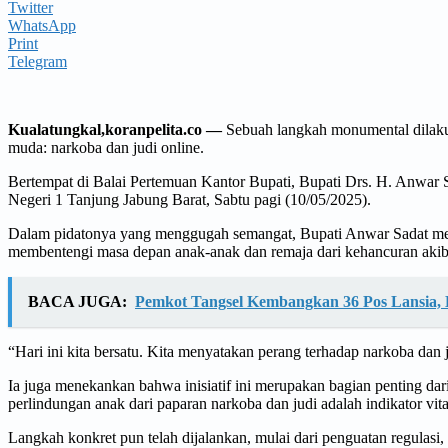
Twitter
WhatsApp
Print
Telegram
Kualatungkal,koranpelita.co —
Sebuah langkah monumental dilaku
muda: narkoba dan judi online.
Bertempat di Balai Pertemuan Kantor Bupati, Bupati Drs. H. Anwar S
Negeri 1 Tanjung Jabung Barat, Sabtu pagi (10/05/2025).
Dalam pidatonya yang menggugah semangat, Bupati Anwar Sadat men
membentengi masa depan anak-anak dan remaja dari kehancuran akiba
BACA JUGA:
Pemkot Tangsel Kembangkan 36 Pos Lansia, 
“Hari ini kita bersatu. Kita menyatakan perang terhadap narkoba dan 
Ia juga menekankan bahwa inisiatif ini merupakan bagian penting 
perlindungan anak dari paparan narkoba dan judi adalah indikator vita
Langkah konkret pun telah dijalankan, mulai dari penguatan regulas