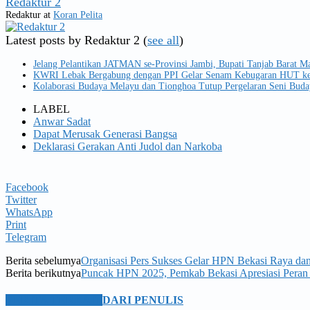
Redaktur 2
Redaktur
at
Koran Pelita
Latest posts by Redaktur 2
(
see all
)
Jelang Pelantikan JATMAN se-Provinsi Jambi, Bupati Tanjab Barat Ma
KWRI Lebak Bergabung dengan PPI Gelar Senam Kebugaran HUT ke
Kolaborasi Budaya Melayu dan Tionghoa Tutup Pergelaran Seni Buda
LABEL
Anwar Sadat
Dapat Merusak Generasi Bangsa
Deklarasi Gerakan Anti Judol dan Narkoba
Facebook
Twitter
WhatsApp
Print
Telegram
Berita sebelumya
Organisasi Pers Sukses Gelar HPN Bekasi Raya da
Berita berikutnya
Puncak HPN 2025, Pemkab Bekasi Apresiasi Peran 
BERITA TERKAIT
DARI PENULIS