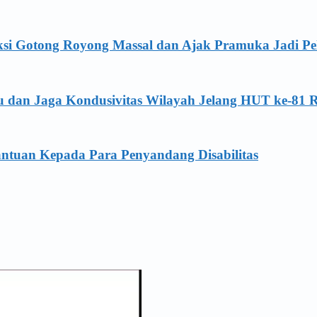
ksi Gotong Royong Massal dan Ajak Pramuka Jadi Pe
u dan Jaga Kondusivitas Wilayah Jelang HUT ke-81 
antuan Kepada Para Penyandang Disabilitas