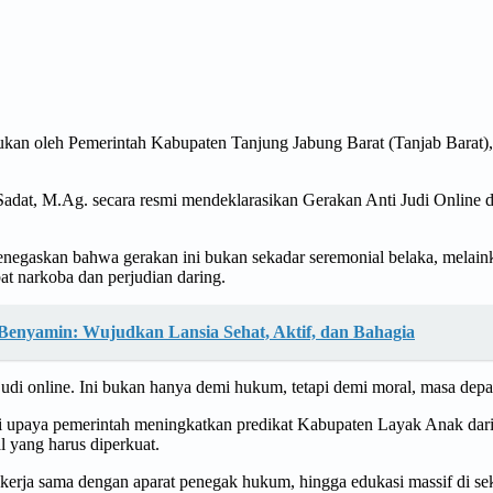
kan oleh Pemerintah Kabupaten Tanjung Jabung Barat (Tanjab Barat)
adat, M.Ag. secara resmi mendeklarasikan Gerakan Anti Judi Online d
egaskan bahwa gerakan ini bukan sekadar seremonial belaka, melain
t narkoba dan perjudian daring.
Benyamin: Wujudkan Lansia Sehat, Aktif, dan Bahagia
judi online. Ini bukan hanya demi hukum, tetapi demi moral, masa depa
dari upaya pemerintah meningkatkan predikat Kabupaten Layak Anak d
l yang harus diperkuat.
i, kerja sama dengan aparat penegak hukum, hingga edukasi massif di 