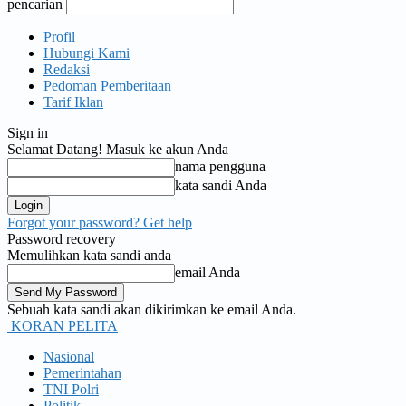
pencarian
Profil
Hubungi Kami
Redaksi
Pedoman Pemberitaan
Tarif Iklan
Sign in
Selamat Datang! Masuk ke akun Anda
nama pengguna
kata sandi Anda
Forgot your password? Get help
Password recovery
Memulihkan kata sandi anda
email Anda
Sebuah kata sandi akan dikirimkan ke email Anda.
KORAN PELITA
Nasional
Pemerintahan
TNI Polri
Politik