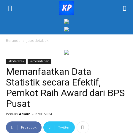
KORAN
PELITA
Beranda
Jabodetabek
Jabodetabek
Pemerintahan
Memanfaatkan Data
Statistik secara Efektif,
Pemkot Raih Award dari BPS
Pusat
Penulis
Admin
-
27/09/2024
Facebook
Twitter