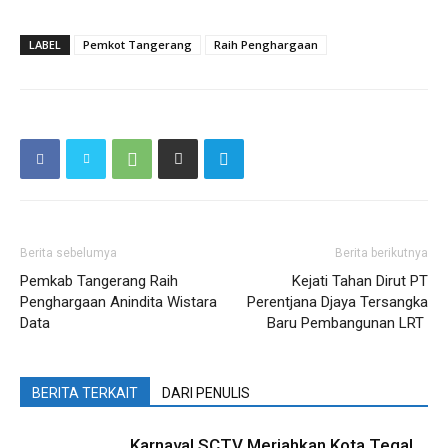
LABEL
Pemkot Tangerang
Raih Penghargaan
Berita sebelumya
Berita berikutnya
Pemkab Tangerang Raih
Kejati Tahan Dirut PT
Penghargaan Anindita Wistara
Perentjana Djaya Tersangka
Data
Baru Pembangunan LRT
BERITA TERKAIT
DARI PENULIS
Karnaval SCTV Meriahkan Kota Tegal,