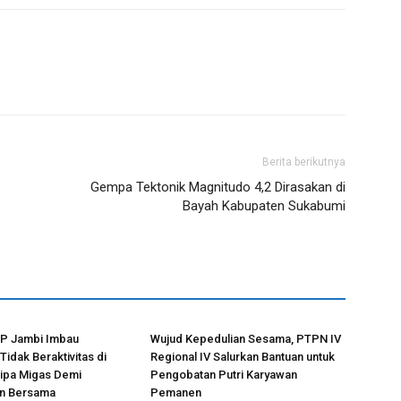
Berita berikutnya
Gempa Tektonik Magnitudo 4,2 Dirasakan di
Bayah Kabupaten Sukabumi
EP Jambi Imbau
Wujud Kepedulian Sesama, PTPN IV
Tidak Beraktivitas di
Regional IV Salurkan Bantuan untuk
Pipa Migas Demi
Pengobatan Putri Karyawan
n Bersama
Pemanen