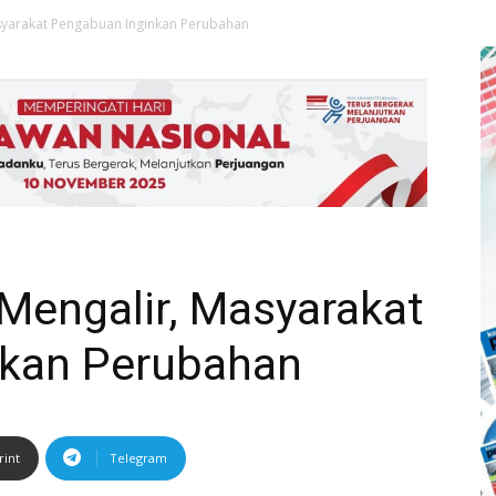
syarakat Pengabuan Inginkan Perubahan
Mengalir, Masyarakat
nkan Perubahan
rint
Telegram