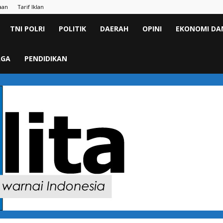
aan
Tarif Iklan
TNI POLRI
POLITIK
DAERAH
OPINI
EKONOMI DAN
AGA
PENDIDIKAN