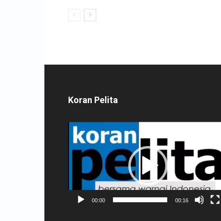
Koran Pelita
Pemutar
Video
00:00
00:16