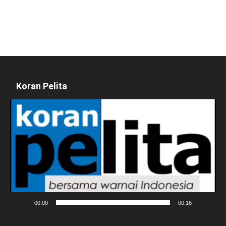
Koran Pelita
Pemutar
Video
00:00
00:16