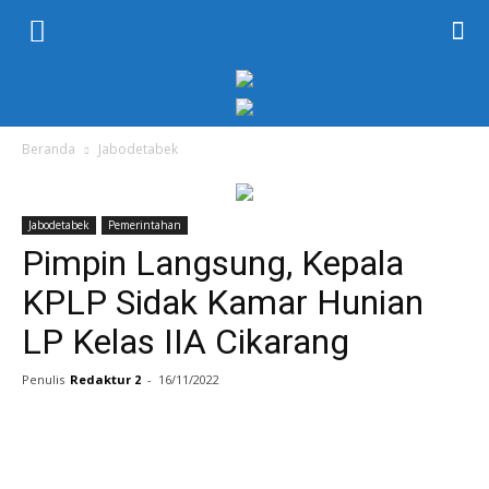
KORAN
PELITA
Beranda
Jabodetabek
Jabodetabek
Pemerintahan
Pimpin Langsung, Kepala
KPLP Sidak Kamar Hunian
LP Kelas IIA Cikarang
Penulis
Redaktur 2
-
16/11/2022
Facebook
Twitter
WhatsApp
P