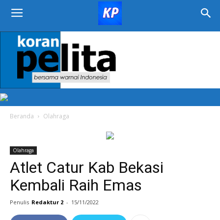
KORAN
PELITA
Beranda
Olahraga
Olahraga
Atlet Catur Kab Bekasi
Kembali Raih Emas
Penulis
Redaktur 2
-
15/11/2022