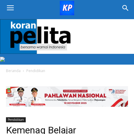
KORAN
PELITA
Beranda
Pendidikan
Pendidikan
Kemenag Belajar