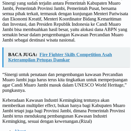
Sinergi yang sudah terjalin antara Pemerintah Kabupaten Muaro
Jambi, Pemerintah Provinsi Jambi, Pemerintah Pusat, bersama
semua pihak terkait, termasuk dengan kunjungan Menteri Pariwisata
dan Ekonomi Kreatif, Menteri Koordinator Bidang Kemaritiman
dan Investasi, dan Presiden Republik Indonesia ke Candi Muaro
Jambi bisa membuahkan hasil besar, yaitu alokasi dana ABPN yang
semakin besar dalam pengembangan Kawasan Percandian Muaro
Jambi sebagai destinasi wisata nasional.
BACA JUGA:
Fire Fighter Skills Competition Asah
Keterampilan Petugas Damkar
“Sinergi untuk penataan dan pengembangan kawasan Percandian
Muaro Jambi juga harus terus kita tingkatkan untuk memperjuangan
agar Candi Muaro Jambi masuk dalam UNESCO World Heritage,”
pungkasnya.
Keberadaan Kawasan Industri Kemingking tentunya akan
memberikan multiplier effect, bukan hanya bagi Kabupaten Muaro
Jambi tetapi juga bagi Provinsi Jambi, dimana Pemerintah Provinsi
Jambi terus mendukung pembangunan Kawasan Industri
Kemingking, sesuai dengan kewenangan.(Rizal)