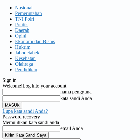
Nasional
Pemerintahan
TNI Polri
Politik
Daerah
Opini
Ekonomi dan Bisnis
Hukrim
Jabodetabek
Kesehatan
Olahraga
Pendidikan
Sign in
Welcome!
Log into your account
nama pengguna
kata sandi Anda
Lupa kata sandi Anda?
Password recovery
Memulihkan kata sandi anda
email Anda