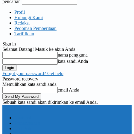
pencarian
Profil
Hubungi Kami
Redaksi
Pedoman Pemberitaan
Tarif Iklan
Sign in
Selamat Datang! Masuk ke akun Anda
nama pengguna
kata sandi Anda
Forgot your password? Get help
Password recovery
Memulihkan kata sandi anda
email Anda
Sebuah kata sandi akan dikirimkan ke email Anda.
KORAN PELITA
Nasional
Pemerintahan
TNI Polri
Politik