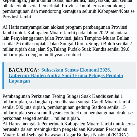
kepentingan, yakni dunia usaha, akademisi, masyarakat, dan semua
pihak terkait, serta Pemerintah Provinsi Jambi terus mendukung
pembangunan dan mendorong kemajuan seluruh Kabupaten/Kota se
Provinsi Jambi.
Al Haris menyampaikan alokasi program pembangunan Provinsi
Jambi untuk Kabupaten Muaro Jambi pada tahun 2022 ini antara
lain Penyelenggaraan jalan Provinsi, jalan Tempino-Muara Bulian
senilai 26 miliar rupiah, Jalan Sungai Duren-Sungai Buluh senilai 7
miliar rupiah dan jalan Sp.Talang Pudak-Suak Kandis senilai 39,6
miliar rupiah dengan multi years contract.
BACA JUGA:
Sukseskan Sensus Ekonomi 2026,
Gubernur Banten Andra Soni Terima Petugas Pendata
Lapangan
Pembangunan Perkuatan Tebing Sungai Suak Kandis senilai 1
miliar rupiah, sedangkan pemeliharaan sungai Candi Muaro Jambi
senilai 500 juta rupiah, pembangunan gedung Stadion senilai 15
miliar rupiah secara multi years contract dan pembangunan drainase
perkotaan sengeti senilai 1 miliar rupiah.
Al Harus mengajak Pemerintah Kabupaten Muaro Jambi untuk terus
berusaha dalam meningkatkan pengelolaan Kawasan Percandian
Muaro Jambi sebagai Kawasan Cagar Budaya Nasional (KCBN).