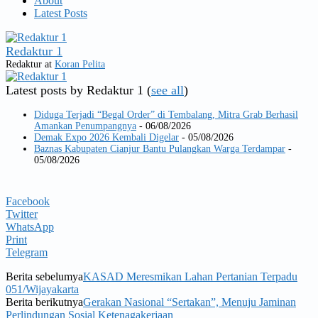
About
Latest Posts
Redaktur 1
Redaktur
at
Koran Pelita
Latest posts by Redaktur 1
(
see all
)
Diduga Terjadi “Begal Order” di Tembalang, Mitra Grab Berhasil
Amankan Penumpangnya
- 06/08/2026
Demak Expo 2026 Kembali Digelar
- 05/08/2026
Baznas Kabupaten Cianjur Bantu Pulangkan Warga Terdampar
-
05/08/2026
Facebook
Twitter
WhatsApp
Print
Telegram
Berita sebelumya
KASAD Meresmikan Lahan Pertanian Terpadu
051/Wijayakarta
Berita berikutnya
Gerakan Nasional “Sertakan”, Menuju Jaminan
Perlindungan Sosial Ketenagakerjaan