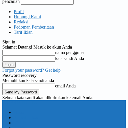
pencarian
Profil
Hubungi Kami
Redaksi
Pedoman Pemberitaan
Tarif Iklan
Sign in
Selamat Datang! Masuk ke akun Anda
nama pengguna
kata sandi Anda
Forgot your password? Get help
Password recovery
Memulihkan kata sandi anda
email Anda
Sebuah kata sandi akan dikirimkan ke email Anda.
KORAN PELITA
Nasional
Pemerintahan
TNI Polri
Politik