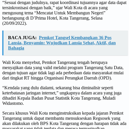
“Sesuai dengan judulnya, rapat koordinasi tujuannya agar data dapat
tersinkronisasi dengan baik,” ujar Wali Kota di acara yang
mengusung tema “Mencatat Untuk Membangun Negeri”
berlangsung di D’Prima Hotel, Kota Tangerang, Selasa
(20/09/2022).
BACA JUGA:
Pemkot Tangsel Kembangkan 36 Pos
Lansia, Benyamin: Wujudkan Lansia Sehat, Aktif, dan
Bahagia
Wali Kota menyebut, Pemkot Tangerang tengah berupaya
menyajikan data yang valid melalui program Tangerang Satu Data,
dengan tujuan agar tidak lagi ada perbedaan data masyarakat mulai
dari tingkat RT hingga Organisasi Perangkat Daerah (OPD).
“Kendala yang dulu dialami, sekarang bisa diminalisir seperti
keterbatasan jaringan internet,” ungkapnya dalam acara yang juga
dihadiri Kepala Badan Pusat Statistik Kota Tangerang, Muladi
Widastomo.
Secara khusus Wali Kota menginstruksikan kepada jajaran Pemkot
Tangerang untuk dapat membantu mensukseskan Regsosek yang
akan dilakukan oleh BPS Kota Tangerang dengan harapan tidak ada
masyarakat yang tidak terdata dan merasa termaginalkan.