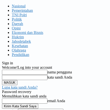
Nasional
Pemerintahan
TNI Polri
Politik
Daerah
Opini
Ekonomi dan Bisnis
Hukrim
Jabodetabek
Kesehatan
Olahraga
Pendidikan
Sign in
Welcome!
Log into your account
nama pengguna
kata sandi Anda
Lupa kata sandi Anda?
Password recovery
Memulihkan kata sandi anda
email Anda