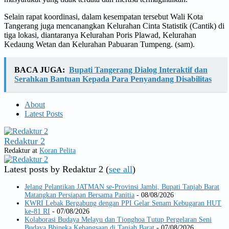
Selain rapat koordinasi, dalam kesempatan tersebut Wali Kota
Tangerang juga mencanangkan Kelurahan Cinta Statistik (Cantik) di
tiga lokasi, diantaranya Kelurahan Poris Plawad, Kelurahan
Kedaung Wetan dan Kelurahan Pabuaran Tumpeng. (sam).
BACA JUGA:
Bupati Tangerang Dialog Interaktif dan
Serahkan Bantuan Kepada Para Penyandang Disabilitas
About
Latest Posts
Redaktur 2
Redaktur
at
Koran Pelita
Latest posts by Redaktur 2
(
see all
)
Jelang Pelantikan JATMAN se-Provinsi Jambi, Bupati Tanjab Barat
Matangkan Persiapan Bersama Panitia
- 08/08/2026
KWRI Lebak Bergabung dengan PPI Gelar Senam Kebugaran HUT
ke-81 RI
- 07/08/2026
Kolaborasi Budaya Melayu dan Tionghoa Tutup Pergelaran Seni
Budaya Bhineka Kebangsaan di Tanjab Barat
- 07/08/2026