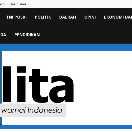
aan
Tarif Iklan
TNI POLRI
POLITIK
DAERAH
OPINI
EKONOMI DAN
AGA
PENDIDIKAN