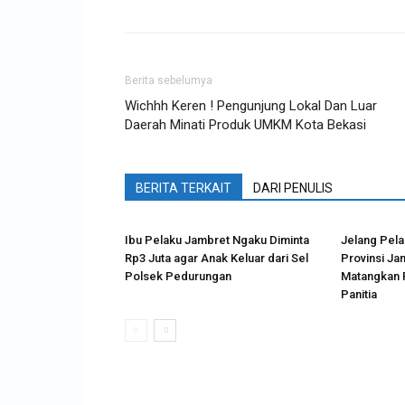
Berita sebelumya
Wichhh Keren ! Pengunjung Lokal Dan Luar
Daerah Minati Produk UMKM Kota Bekasi
BERITA TERKAIT
DARI PENULIS
Ibu Pelaku Jambret Ngaku Diminta
Jelang Pel
Rp3 Juta agar Anak Keluar dari Sel
Provinsi Jam
Polsek Pedurungan
Matangkan 
Panitia