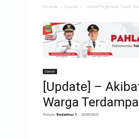
Beranda
Daerah
– Akibat Pergerakan Tanah, Wa
Daerah
[Update] – Akiba
Warga Terdampak
Penulis
Redaktur 1
-
20/09/2022
Facebook
Twitter
Pri