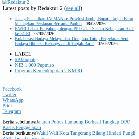
Latest posts by Redaktur 2
(
see all
)
Jelang Pelantikan JATMAN se-Provinsi Jambi, Bupati Tanjab Barat
Matangkan Persiapan Bersama Panitia
- 08/08/2026
KWRI Lebak Bergabung dengan PPI Gelar Senam Kebugaran HUT
ke-81 RI
- 07/08/2026
Kolaborasi Budaya Melayu dan Tionghoa Tutup Pergelaran Seni
Budaya Bhineka Kebangsaan di Tanjab Barat
- 07/08/2026
LABEL
#PJ.bupati
NIB 1.000 Papmiso
Program Kemenkop dan UKM RI
Facebook
Twitter
WhatsApp
Print
Telegram
Berita sebelumya
Jajaran Polres Lampung Berhasil Tangkap DPO
Kasus Penggelapan
Berita berikutnya
Wakil Wali Kota Tangerang Bilang Hindari Pungli
ASN Jaga Transparansi