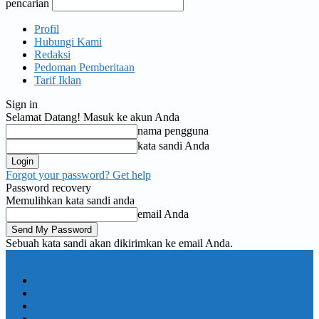
pencarian
Profil
Hubungi Kami
Redaksi
Pedoman Pemberitaan
Tarif Iklan
Sign in
Selamat Datang! Masuk ke akun Anda
nama pengguna
kata sandi Anda
Forgot your password? Get help
Password recovery
Memulihkan kata sandi anda
email Anda
Sebuah kata sandi akan dikirimkan ke email Anda.
KORAN PELITA
Nasional
Pemerintahan
TNI Polri
Politik