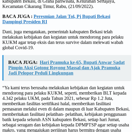
kabupaten Bekasi, di Graha pariwisata, Kelurahan Sertajaya,
Kecamatan Cikarang Timur, Rabu, (21/09/2022).
BACA JUGA :
Peresmian Jalan Tol, Pj Bupati Bekasi
Dampingi Presiden RI
Dani, juga mengatakan, pemerintah kabupaten Bekasi telah
melakukan kebijakan dan kegiatan untuk mendorong para pelaku
KUKM agar tetap eksis dan terus survive dalam melewati wabah
global Covid-19.
BACA JUGA:
Hari Pramuka ke-65, Bupati Anwar Sadat
Pimpin Aksi Gotong Royong Massal dan Ajak Pramuka
Jadi Pelopor Peduli Lingkungan
“Ya kami terus berusaha melakukan kebijakan dan kegiatan untuk
mendorong para pelaku KUKM, seperti, memberikan BLT kepada
4.342 pelaku UKM, pada Tahun 2021, sebesar Rp 1.2 Juta,
memberikan fasilitas sertifikasi halal, memberikan fasilitasi
pemasaran melalui even di dalam maupun di luar Kabupaten Bekasi,
memberitakan fasilitasi pelatihan- pelatihan, kebijakan penggunaan
batik kepada seluruh ASN kabupaten Bekasi, setiap hari Jumat,
sebagai seragam dan kebijakan kepada DPMPTSP agar setiap usaha
makro, yang mengajukan perijinan harus bermitra dengan usaha