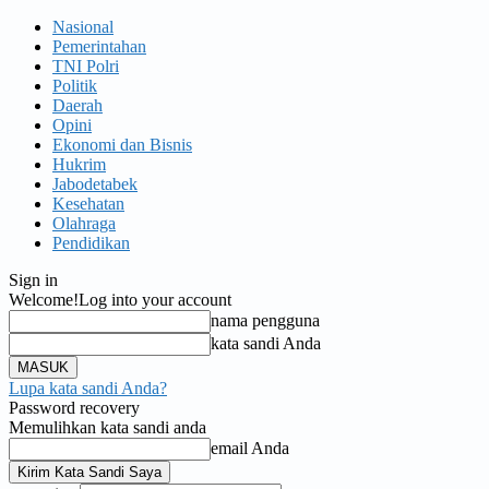
Nasional
Pemerintahan
TNI Polri
Politik
Daerah
Opini
Ekonomi dan Bisnis
Hukrim
Jabodetabek
Kesehatan
Olahraga
Pendidikan
Sign in
Welcome!
Log into your account
nama pengguna
kata sandi Anda
Lupa kata sandi Anda?
Password recovery
Memulihkan kata sandi anda
email Anda