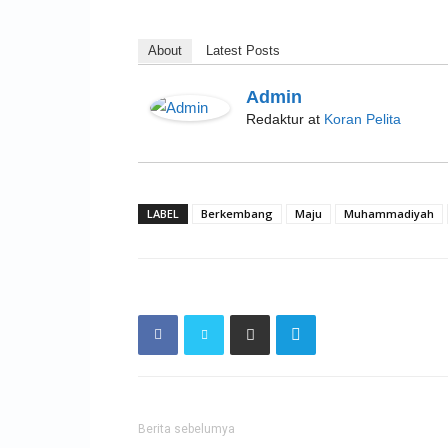
About
Latest Posts
Admin
Redaktur
at
Koran Pelita
LABEL
Berkembang
Maju
Muhammadiyah
Berita sebelumya