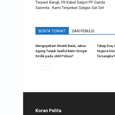
Terpaut Bangli, Plt Kabid Satpol PP Ganda
Sasmita : Kami Terjunkan Satgas Sat Set
BERITA TERKAIT
DARI PENULIS
Mengejutkan! Rinaldi Batal, Jaksa
Tahap Dua, 
Agung Tunjuk Syaiful Bahri Siregar
Segera Dis
Dirdik pada JAM Pidsus?
Tersangka R
Koran Pelita