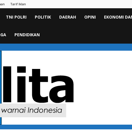
aan
Tarif Iklan
TNI POLRI
POLITIK
DAERAH
OPINI
EKONOMI DAN
AGA
PENDIDIKAN