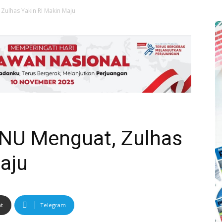
ulhas Yakin RI Makin Maju
U Menguat, Zulhas
aju
nt
Telegram