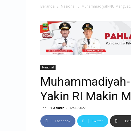
Beranda
Nasional
Muhammadiyah-NU Menguat, Z
Nasional
Muhammadiyah-N
Yakin RI Makin M
Penulis
Admin
-
12/09/2022
Facebook
Twitter
Pri