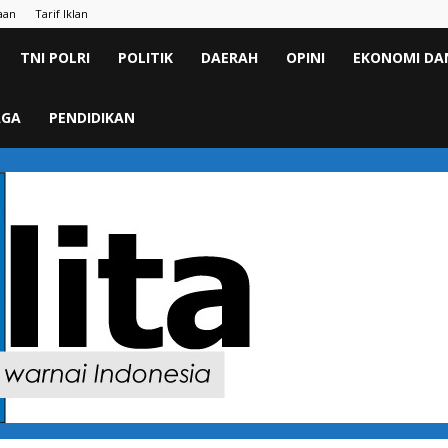
aan
Tarif Iklan
TNI POLRI
POLITIK
DAERAH
OPINI
EKONOMI DAN
AGA
PENDIDIKAN