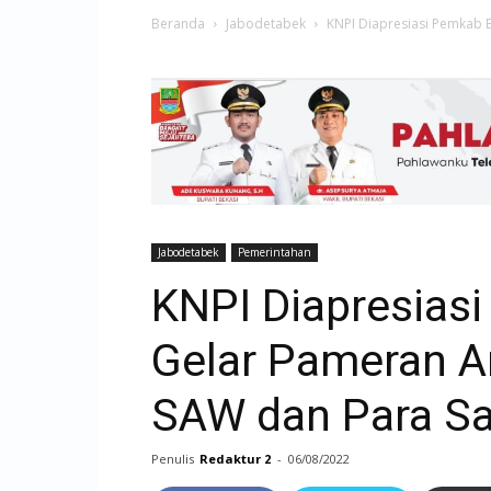
Beranda
Jabodetabek
KNPI Diapresiasi Pemkab B
Jabodetabek
Pemerintahan
KNPI Diapresias
Gelar Pameran Ar
SAW dan Para S
Penulis
Redaktur 2
-
06/08/2022