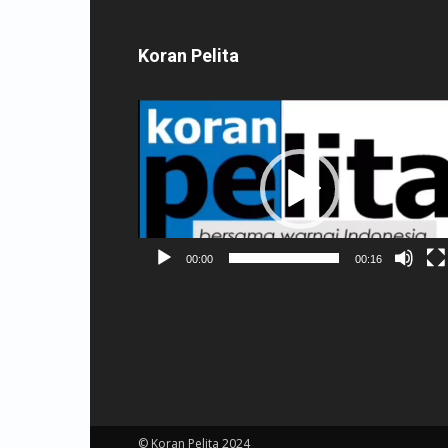
Koran Pelita
Pemutar
Video
00:00
00:16
© Koran Pelita 2024