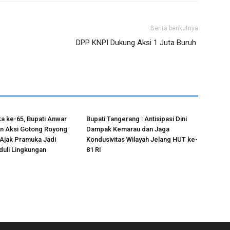
Berita berikutnya
DPP KNPI Dukung Aksi 1 Juta Buruh
a ke-65, Bupati Anwar
Bupati Tangerang : Antisipasi Dini
in Aksi Gotong Royong
Dampak Kemarau dan Jaga
Ajak Pramuka Jadi
Kondusivitas Wilayah Jelang HUT ke-
uli Lingkungan
81 RI