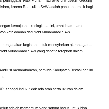
efak peninggalan Nabi Muhammad SAW di Museum Gedung
t Islam, karena Rasulullah SAW adalah panutan terbaik bagi
engan kemajuan teknologi saat ini, umat Islam harus
ontoh keteladanan dari Nabi Muhammad SAW.
PI mengadakan kegiatan, untuk mensyiarkan ajaran agama
ari Nabi Muhammad SAW yang dapat diterapkan dalam
ndilusi menambahkan, pemuda Kabupaten Bekasi hari ini
am.
I sebagai induk, tidak ada arah serta ukuran dalam
sebut adalah momentum yang sangat bagus untuk bisa