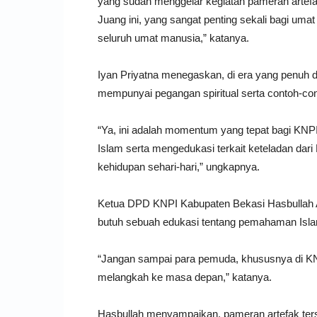
yang sudah menggelar kegiatan pameran art
Juang ini, yang sangat penting sekali bagi uma
seluruh umat manusia,” katanya.
Iyan Priyatna menegaskan, di era yang penuh d
mempunyai pegangan spiritual serta contoh-c
“Ya, ini adalah momentum yang tepat bagi KN
Islam serta mengedukasi terkait keteladan d
kehidupan sehari-hari,” ungkapnya.
Ketua DPD KNPI Kabupaten Bekasi Hasbullah A
butuh sebuah edukasi tentang pemahaman Isl
“Jangan sampai para pemuda, khususnya di KNP
melangkah ke masa depan,” katanya.
Hasbullah menyampaikan, pameran artefak ter