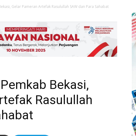
ekasi, Gelar Pameran Artefak Rasulullah SAW dan Para Sahabat
i Pemkab Bekasi,
tefak Rasulullah
ahabat