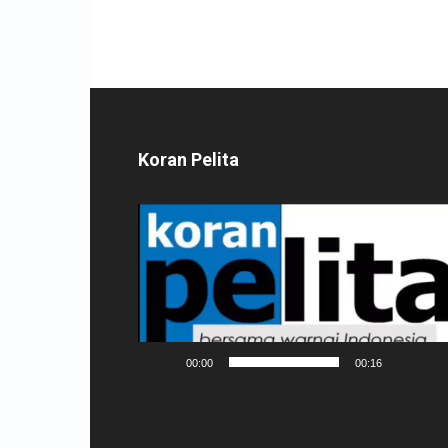
Koran Pelita
Pemutar
Video
00:00
00:16