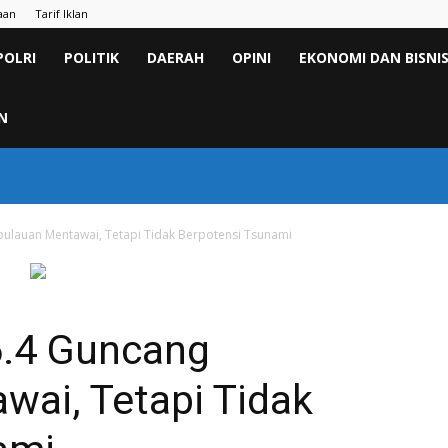
aan
Tarif Iklan
POLRI
POLITIK
DAERAH
OPINI
EKONOMI DAN BISNI
N
lauan Mentawai, Tetapi Tidak Berpotensi Tsunami
.4 Guncang
wai, Tetapi Tidak