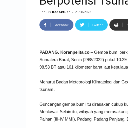
Berpotensi Tsun
Penulis
Redaktur 1
-
29/08/2022
Facebook
Twitter
P
PADANG, Koranpelita.co
– Gempa bumi berkek
Sumatera Barat, Senin (29/8/2022) pukul 10.29 
98.53 BT atau 161 kilometer barat laut kepula
Menurut Badan Meteorologi Klimatologi dan Geo
tsunami.
Guncangan gempa bumi itu dirasakan cukup kua
Mentawai. Selain itu, wilayah yang merasakan g
Painan (III-IV MMI), Padang, Padang Panjang, Bu