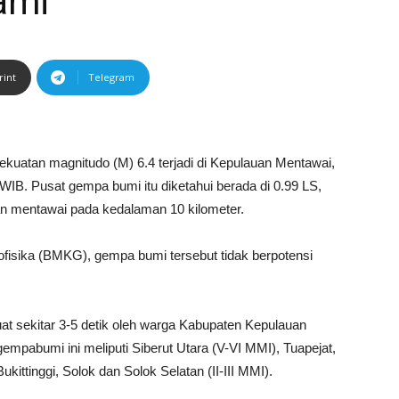
ami
rint
Telegram
uatan magnitudo (M) 6.4 terjadi di Kepulauan Mentawai,
WIB. Pusat gempa bumi itu diketahui berada di 0.99 LS,
uan mentawai pada kedalaman 10 kilometer.
fisika (BMKG), gempa bumi tersebut tidak berpotensi
t sekitar 3-5 detik oleh warga Kabupaten Kepulauan
empabumi ini meliputi Siberut Utara (V-VI MMI), Tuapejat,
kittinggi, Solok dan Solok Selatan (II-III MMI).