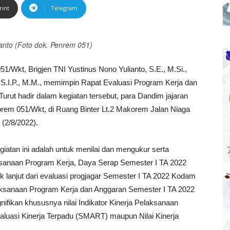
rint
Telegram
anto (Foto dok. Penrem 051)
Wkt, Brigjen TNI Yustinus Nono Yulianto, S.E., M.Si.,
 S.I.P., M.M., memimpin Rapat Evaluasi Program Kerja dan
rut hadir dalam kegiatan tersebut, para Dandim jajaran
rem 051/Wkt, di Ruang Binter Lt.2 Makorem Jalan Niaga
(2/8/2022).
tan ini adalah untuk menilai dan mengukur serta
sanaan Program Kerja, Daya Serap Semester I TA 2022
k lanjut dari evaluasi progjagar Semester I TA 2022 Kodam
laksanaan Program Kerja dan Anggaran Semester I TA 2022
nifikan khususnya nilai Indikator Kinerja Pelaksanaan
aluasi Kinerja Terpadu (SMART) maupun Nilai Kinerja