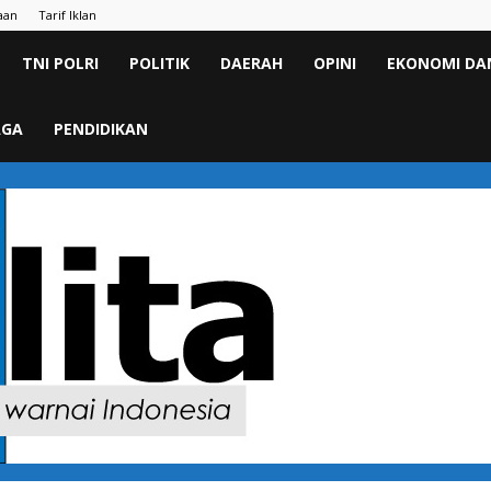
aan
Tarif Iklan
TNI POLRI
POLITIK
DAERAH
OPINI
EKONOMI DAN
AGA
PENDIDIKAN