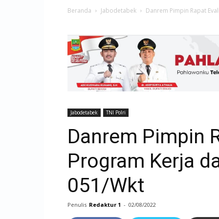
Beranda
Jabodetabek
Danrem Pimpin Rapat Eval
Jabodetabek
TNI Polri
Danrem Pimpin R
Program Kerja d
051/Wkt
Penulis
Redaktur 1
-
02/08/2022