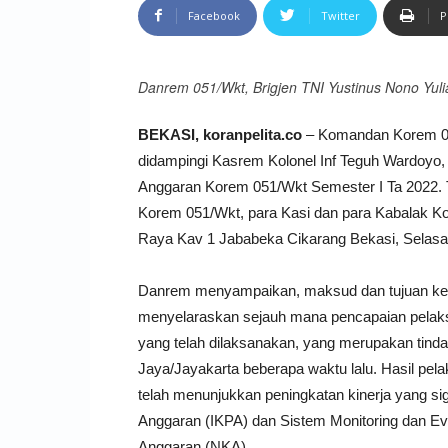
Facebook
Twitter
P
Danrem 051/Wkt, Brigjen TNI Yustinus Nono Yuli
BEKASI, koranpelita.co
– Komandan Korem 051/
didampingi Kasrem Kolonel Inf Teguh Wardoyo,
Anggaran Korem 051/Wkt Semester I Ta 2022. Tu
Korem 051/Wkt, para Kasi dan para Kabalak Ko
Raya Kav 1 Jababeka Cikarang Bekasi, Selasa 
Danrem menyampaikan, maksud dan tujuan kegia
menyelaraskan sejauh mana pencapaian pelak
yang telah dilaksanakan, yang merupakan tinda
Jaya/Jayakarta beberapa waktu lalu. Hasil pe
telah menunjukkan peningkatan kinerja yang sig
Anggaran (IKPA) dan Sistem Monitoring dan Ev
Anggaran (NKA),