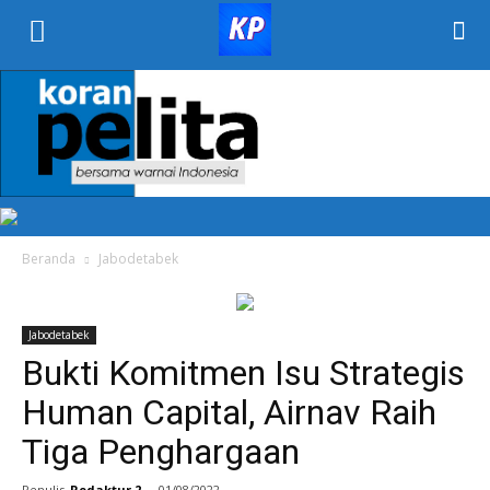
KORAN
PELITA
Beranda
Jabodetabek
Jabodetabek
Bukti Komitmen Isu Strategis
Human Capital, Airnav Raih
Tiga Penghargaan
Penulis
Redaktur 2
-
01/08/2022