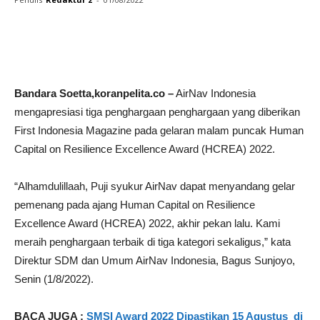
Facebook
Twitter
WhatsApp
P
Bandara Soetta,koranpelita.co –
AirNav Indonesia
mengapresiasi tiga penghargaan penghargaan yang diberikan
First Indonesia Magazine pada gelaran malam puncak Human
Capital on Resilience Excellence Award (HCREA) 2022.
“Alhamdulillaah, Puji syukur AirNav dapat menyandang gelar
pemenang pada ajang Human Capital on Resilience
Excellence Award (HCREA) 2022, akhir pekan lalu. Kami
meraih penghargaan terbaik di tiga kategori sekaligus,” kata
Direktur SDM dan Umum AirNav Indonesia, Bagus Sunjoyo,
Senin (1/8/2022).
BACA JUGA :
SMSI Award 2022 Dipastikan 15 Agustus di