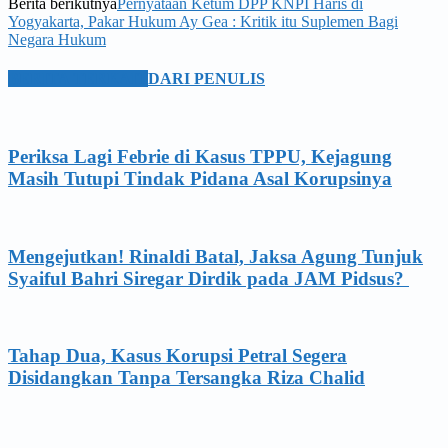
Berita berikutnya
Pernyataan Ketum DPP KNPI Haris di
Yogyakarta, Pakar Hukum Ay Gea : Kritik itu Suplemen Bagi
Negara Hukum
BERITA TERKAIT
DARI PENULIS
Periksa Lagi Febrie di Kasus TPPU, Kejagung
Masih Tutupi Tindak Pidana Asal Korupsinya
Mengejutkan! Rinaldi Batal, Jaksa Agung Tunjuk
Syaiful Bahri Siregar Dirdik pada JAM Pidsus?
Tahap Dua, Kasus Korupsi Petral Segera
Disidangkan Tanpa Tersangka Riza Chalid