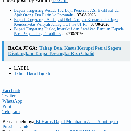
Latest posts by Admin
(
see all
)
Bupati Tangerang Wisuda 132 Bayi Penerima ASI Eksklusif dan
Ajak Orang Tua Rutin ke Posyandu
- 07/08/2026
Bupati Tangerang : Antisipasi Dini Dampak Kemarau dan Jaga
Kondusivitas Wilayah Jelang HUT ke-81 RI
- 07/08/2026
Bupati Tangerang Dialog Interaktif dan Serahkan Bantuan Kepada
Para Penyandang Disabilitas
- 07/08/2026
BACA JUGA:
Tahap Dua, Kasus Korupsi Petral Segera
Disidangkan Tanpa Tersangka Riza Chalid
LABEL
Tahun Baru Hijriah
Facebook
Twitter
WhatsApp
Print
Telegram
Berita sebelumya
IBI Harus Dapat Membantu Atasi Stunting di
Provinsi Jambi