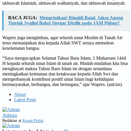
ukhuwah Islamiah, ukhuwah wathaniyah, dan ukhuwah insaniyah.
BACA JUGA:
Mengejutkan! Rinaldi Batal, Jaksa Agung
Tunjuk Syaiful Bahri Siregar Dirdik pada JAM Pidsus?
Wapres juga mengimbau, agar seluruh umat Muslim di Tanah Air
terus memanjatkan doa kepada Allah SWT seraya memohon
keselamatan bangsa.
“Saya mengucapkan Selamat Tahun Baru Islam, 1 Muharram 1444
H kepada seluruh umat Islam di tanah air. Mudah-mudahan kita bisa
menghayati makna Tahun Baru Islam ini dengan senantiasa
meningkatkan keimanan dan ketakwaan kepada Allah Swt dan
memperbanyak kontribusi positif umat Islam bagi kehidupan
bermasyarakat, berbangsa, dan bernegara,” ujar Wapres. (ant/zis).
About
Latest Posts
Admin
Redaktur
at
Koran Pelita