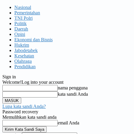
Nasional
Pemerintahan
TNI Polri
Politik
Daerah
Opini
Ekonomi dan Bisnis
Hukrim
Jabodetabek
Kesehatan
Olahraga
Pendidikan
Sign in
Welcome!
Log into your account
nama pengguna
kata sandi Anda
Lupa kata sandi Anda?
Password recovery
Memulihkan kata sandi anda
email Anda