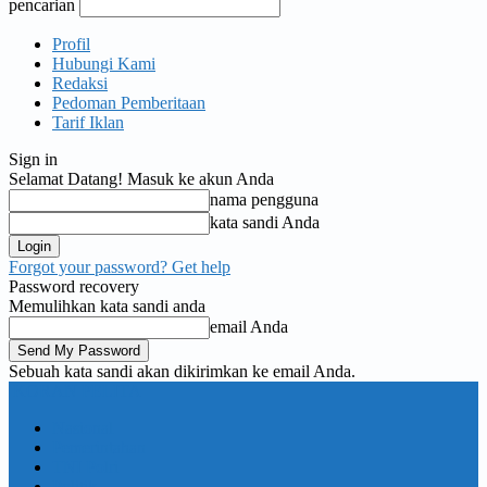
pencarian
Profil
Hubungi Kami
Redaksi
Pedoman Pemberitaan
Tarif Iklan
Sign in
Selamat Datang! Masuk ke akun Anda
nama pengguna
kata sandi Anda
Forgot your password? Get help
Password recovery
Memulihkan kata sandi anda
email Anda
Sebuah kata sandi akan dikirimkan ke email Anda.
KORAN PELITA
Nasional
Pemerintahan
TNI Polri
Politik