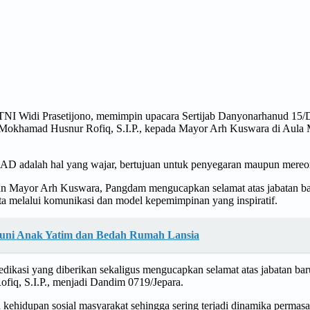
I Widi Prasetijono, memimpin upacara Sertijab Danyonarhanud 15/D
nf Mokhamad Husnur Rofiq, S.I.P., kepada Mayor Arh Kuswara di Au
D adalah hal yang wajar, bertujuan untuk penyegaran maupun mereorg
dan Mayor Arh Kuswara, Pangdam mengucapkan selamat atas jabatan b
a melalui komunikasi dan model kepemimpinan yang inspiratif.
ntuni Anak Yatim dan Bedah Rumah Lansia
dikasi yang diberikan sekaligus mengucapkan selamat atas jabatan bar
iq, S.I.P., menjadi Dandim 0719/Jepara.
kehidupan sosial masyarakat sehingga sering terjadi dinamika permasal