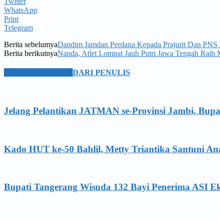
Twitter
WhatsApp
Print
Telegram
Berita sebelumya
Dandim Jamdan Perdana Kepada Prajurit Dan PNS
Berita berikutnya
Nanda, Atlet Lompat Jauh Putri Jawa Tengah Raih
BERITA TERKAIT
DARI PENULIS
Jelang Pelantikan JATMAN se-Provinsi Jambi, Bupa
Kado HUT ke-50 Bahlil, Metty Triantika Santuni 
Bupati Tangerang Wisuda 132 Bayi Penerima ASI Ek