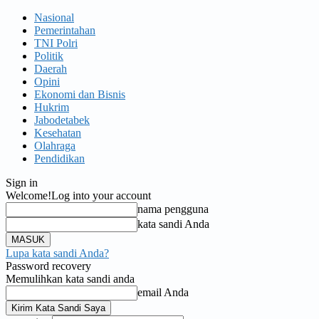
Nasional
Pemerintahan
TNI Polri
Politik
Daerah
Opini
Ekonomi dan Bisnis
Hukrim
Jabodetabek
Kesehatan
Olahraga
Pendidikan
Sign in
Welcome!
Log into your account
nama pengguna
kata sandi Anda
Lupa kata sandi Anda?
Password recovery
Memulihkan kata sandi anda
email Anda