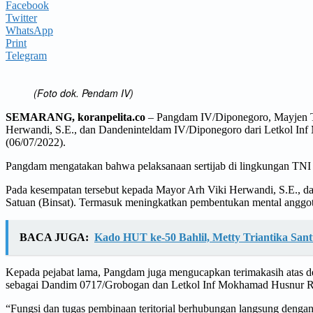
Facebook
Twitter
WhatsApp
Print
Telegram
(Foto dok. Pendam IV)
SEMARANG, koranpelita.co
– Pangdam IV/Diponegoro, Mayjen TN
Herwandi, S.E., dan Dandeninteldam IV/Diponegoro dari Letkol I
(06/07/2022).
Pangdam mengatakan bahwa pelaksanaan sertijab di lingkungan TNI A
Pada kesempatan tersebut kepada Mayor Arh Viki Herwandi, S.E., 
Satuan (Binsat). Termasuk meningkatkan pembentukan mental anggot
BACA JUGA:
Kado HUT ke-50 Bahlil, Metty Triantika Sa
Kepada pejabat lama, Pangdam juga mengucapkan terimakasih atas de
sebagai Dandim 0717/Grobogan dan Letkol Inf Mokhamad Husnur Rof
“Fungsi dan tugas pembinaan teritorial berhubungan langsung dengan 