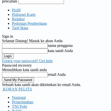
pencarian
Profil
Hubungi Kami
Redaksi
Pedoman Pemberitaan
Tarif Iklan
Sign in
Selamat Datang! Masuk ke akun Anda
nama pengguna
kata sandi Anda
Forgot your password? Get help
Password recovery
Memulihkan kata sandi anda
email Anda
Sebuah kata sandi akan dikirimkan ke email Anda.
KORAN PELITA
Nasional
Pemerintahan
TNI Polri
Politik