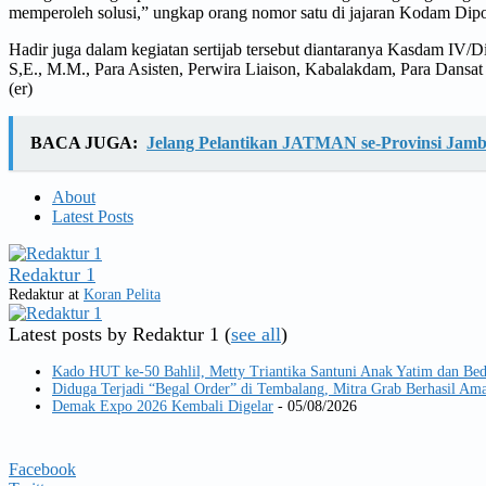
memperoleh solusi,” ungkap orang nomor satu di jajaran Kodam Dipo
Hadir juga dalam kegiatan sertijab tersebut diantaranya Kasdam IV
S,E., M.M., Para Asisten, Perwira Liaison, Kabalakdam, Para Dans
(er)
BACA JUGA:
Jelang Pelantikan JATMAN se-Provinsi Jamb
About
Latest Posts
Redaktur 1
Redaktur
at
Koran Pelita
Latest posts by Redaktur 1
(
see all
)
Kado HUT ke-50 Bahlil, Metty Triantika Santuni Anak Yatim dan Be
Diduga Terjadi “Begal Order” di Tembalang, Mitra Grab Berhasil 
Demak Expo 2026 Kembali Digelar
- 05/08/2026
Facebook