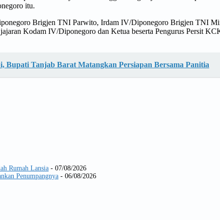
negoro itu.
/Diponegoro Brigjen TNI Parwito, Irdam IV/Diponegoro Brigjen TNI Mi
at jajaran Kodam IV/Diponegoro dan Ketua beserta Pengurus Persit K
i, Bupati Tanjab Barat Matangkan Persiapan Bersama Panitia
dah Rumah Lansia
- 07/08/2026
Amankan Penumpangnya
- 06/08/2026