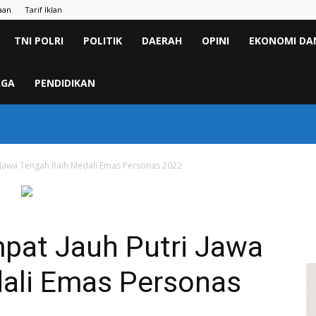
aan
Tarif Iklan
TNI POLRI
POLITIK
DAERAH
OPINI
EKONOMI DAN
AGA
PENDIDIKAN
i Jawa Tengah Raih Medali Emas Personas 2022
mpat Jauh Putri Jawa
ali Emas Personas