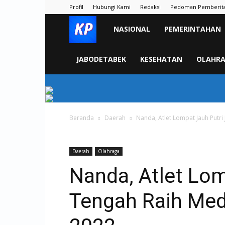
Profil
Hubungi Kami
Redaksi
Pedoman Pemberit
KORAN
NASIONAL
PEMERINTAHAN
PELITA
JABODETABEK
KESEHATAN
OLAHR
Beranda
Daerah
Nanda, Atlet Lompat Jauh Putr
Daerah
Olahraga
Nanda, Atlet Lo
Tengah Raih Med