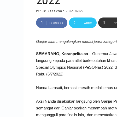
2022
Penulis
Redaktur 1
-
06/07/2022
Facebook
Twitter
Pri
Ganjar saat mengalungkan medali juara kategori 
SEMARANG, Koranpelita.co
– Gubernur Jaw
langsung kepada para atlet berkebutuhan khusu
Special Olympics Nasional (PeSONas) 2022, 
Rabu (6/7/2022).
Nanda Larasati, berhasil meraih medali emas un
Aksi Nanda disaksikan langsung oleh Ganjar Pra
semangat dari Ganjar seakan menambah motiv
mengungguli para finalis lain, dan mencatat