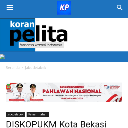
KORAN
PELITA
Beranda
Jabodetabek
Jabodetabek
Pemerintahan
DISKOPUKM Kota Bekasi