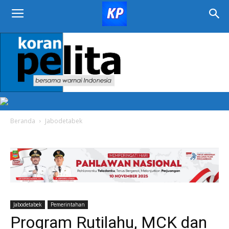
KORAN
PELITA
Beranda
Jabodetabek
Jabodetabek
Pemerintahan
Program Rutilahu, MCK dan