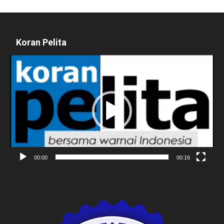
Koran Pelita
Pemutar
Video
00:00
00:16