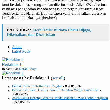
“Atas nama pribadi dan Pemerintah Kota Tegal saya mengucapkan
turut berduka cita, semuga beliau diterima disisi Allah SWT. Terima
kasih atas pengabdian kepada bangsa dan negara khususnya Kota
Tegal serta kepada anak, istri, keluarga yang ditinggalkan diberikan
ketabahan,” pungkasnya. (her/hms)
BACA JUGA:
Hesti Haris: Budaya Harus Dijaga,
Dikenalkan, dan Diwariskan
About
Latest Posts
Redaktur 1
Redaktur
at
Koran Pelita
Latest posts by Redaktur 1
(
see all
)
Demak Expo 2026 Kembali Digelar
- 05/08/2026
Baznas Kabupaten Cianjur Bantu Pulangkan Warga Terdampar
-
05/08/2026
ASPRINDO Dorong Generasi Muda Mandiri Lewat Usaha Kerajinan
- 04/08/2026