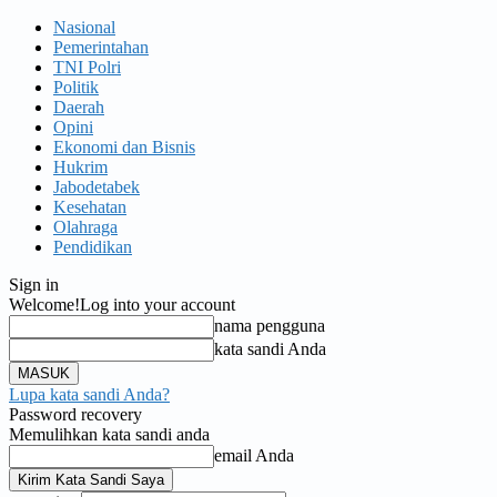
Nasional
Pemerintahan
TNI Polri
Politik
Daerah
Opini
Ekonomi dan Bisnis
Hukrim
Jabodetabek
Kesehatan
Olahraga
Pendidikan
Sign in
Welcome!
Log into your account
nama pengguna
kata sandi Anda
Lupa kata sandi Anda?
Password recovery
Memulihkan kata sandi anda
email Anda