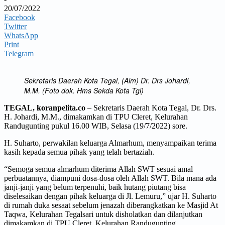
20/07/2022
Facebook
Twitter
WhatsApp
Print
Telegram
Sekretaris Daerah Kota Tegal, (Alm) Dr. Drs Johardi,
M.M. (Foto dok. Hms Sekda Kota Tgl)
TEGAL, koranpelita.co
– Sekretaris Daerah Kota Tegal, Dr. Drs.
H. Johardi, M.M., dimakamkan di TPU Cleret, Kelurahan
Randugunting pukul 16.00 WIB, Selasa (19/7/2022) sore.
H. Suharto, perwakilan keluarga Almarhum, menyampaikan terima
kasih kepada semua pihak yang telah bertaziah.
“Semoga semua almarhum diterima Allah SWT sesuai amal
perbuatannya, diampuni dosa-dosa oleh Allah SWT. Bila mana ada
janji-janji yang belum terpenuhi, baik hutang piutang bisa
diselesaikan dengan pihak keluarga di Jl. Lemuru,” ujar H. Suharto
di rumah duka sesaat sebelum jenazah diberangkatkan ke Masjid At
Taqwa, Kelurahan Tegalsari untuk disholatkan dan dilanjutkan
dimakamkan di TPU Cleret, Kelurahan Randugunting.