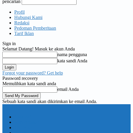
pencarian
Profil
Hubungi Kami
Redaksi
Pedoman Pemberitaan
Tarif Iklan
Sign in
Selamat Datang! Masuk ke akun Anda
nama pengguna
kata sandi Anda
Forgot your password? Get help
Password recovery
Memulihkan kata sandi anda
email Anda
Sebuah kata sandi akan dikirimkan ke email Anda.
KORAN PELITA
Nasional
Pemerintahan
TNI Polri
Politik