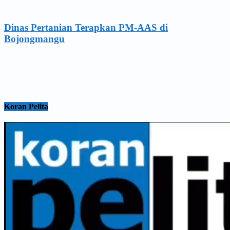
Dinas Pertanian Terapkan PM-AAS di
Bojongmangu
Koran Pelita