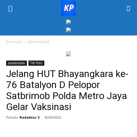
KORAN
PELITA
Beranda
Jabodetabek
Jabodetabek
TNI Polri
Jelang HUT Bhayangkara ke-
76 Batalyon D Pelopor
Satbrimob Polda Metro Jaya
Gelar Vaksinasi
Penulis
Redaktur 2
-
30/06/2022
Facebook
Twitter
WhatsApp
P