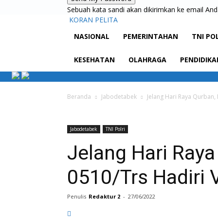
Sebuah kata sandi akan dikirimkan ke email And
KORAN PELITA
NASIONAL
PEMERINTAHAN
TNI PO
KESEHATAN
OLAHRAGA
PENDIDIKA
Beranda
Jabodetabek
Jelang Hari Raya Qurban,
Jabodetabek
TNI Polri
Jelang Hari Ray
0510/Trs Hadiri
Penulis
Redaktur 2
-
27/06/2022