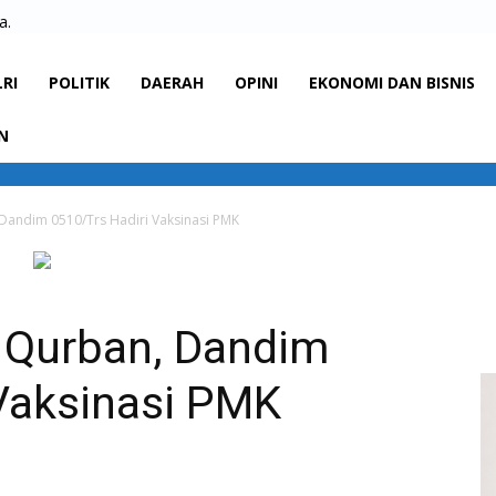
a.
LRI
POLITIK
DAERAH
OPINI
EKONOMI DAN BISNIS
N
 Dandim 0510/Trs Hadiri Vaksinasi PMK
a Qurban, Dandim
 Vaksinasi PMK