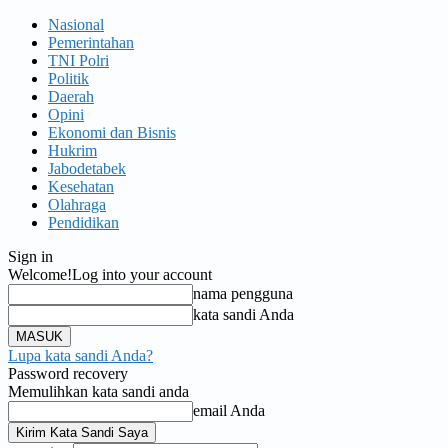
Nasional
Pemerintahan
TNI Polri
Politik
Daerah
Opini
Ekonomi dan Bisnis
Hukrim
Jabodetabek
Kesehatan
Olahraga
Pendidikan
Sign in
Welcome!
Log into your account
nama pengguna
kata sandi Anda
Lupa kata sandi Anda?
Password recovery
Memulihkan kata sandi anda
email Anda