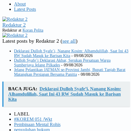
About
Latest Posts
Redaktur 2
Redaktur
at
Koran Pelita
Latest posts by Redaktur 2
(
see all
)
Deklarasi Dulloh Syafe’i, Nanang Kosim: Alhamdulillah, Saat Ini 43
RW Sudah Masuk ke Barisan Kita
- 09/08/2026
Dulloh Syafe’i Deklarasi Akbar, Serukan Persatuan Warga
Sumberjaya Jelang Pilkades
- 09/08/2026
Jelang Pelantikan JATMAN se-Provinsi Jambi, Bupati Tanjab Barat
Matangkan Persiapan Bersama Panitia
- 08/08/2026
BACA JUGA:
Deklarasi Dulloh Syafe’i, Nanang Kosim:
Alhamdulillah, Saat Ini 43 RW Sudah Masuk ke Barisan
Kita
LABEL
#KOREM 051 /Wkt
Pembinaan Mental Rohis
penyuluhan hukum