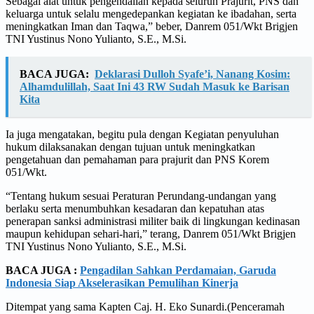
Sebagai alat untuk pengendalian kepada seluruh Prajurit, PNS dan
keluarga untuk selalu mengedepankan kegiatan ke ibadahan, serta
meningkatkan Iman dan Taqwa,” beber, Danrem 051/Wkt Brigjen
TNI Yustinus Nono Yulianto, S.E., M.Si.
BACA JUGA:
Deklarasi Dulloh Syafe’i, Nanang Kosim:
Alhamdulillah, Saat Ini 43 RW Sudah Masuk ke Barisan
Kita
Ia juga mengatakan, begitu pula dengan Kegiatan penyuluhan
hukum dilaksanakan dengan tujuan untuk meningkatkan
pengetahuan dan pemahaman para prajurit dan PNS Korem
051/Wkt.
“Tentang hukum sesuai Peraturan Perundang-undangan yang
berlaku serta menumbuhkan kesadaran dan kepatuhan atas
penerapan sanksi administrasi militer baik di lingkungan kedinasan
maupun kehidupan sehari-hari,” terang, Danrem 051/Wkt Brigjen
TNI Yustinus Nono Yulianto, S.E., M.Si.
BACA JUGA :
Pengadilan Sahkan Perdamaian, Garuda
Indonesia Siap Akselerasikan Pemulihan Kinerja
Ditempat yang sama Kapten Caj. H. Eko Sunardi.(Penceramah