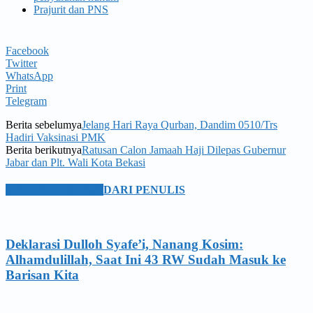
Prajurit dan PNS
Facebook
Twitter
WhatsApp
Print
Telegram
Berita sebelumya
Jelang Hari Raya Qurban, Dandim 0510/Trs
Hadiri Vaksinasi PMK
Berita berikutnya
Ratusan Calon Jamaah Haji Dilepas Gubernur
Jabar dan Plt. Wali Kota Bekasi
BERITA TERKAIT
DARI PENULIS
Deklarasi Dulloh Syafe’i, Nanang Kosim:
Alhamdulillah, Saat Ini 43 RW Sudah Masuk ke
Barisan Kita