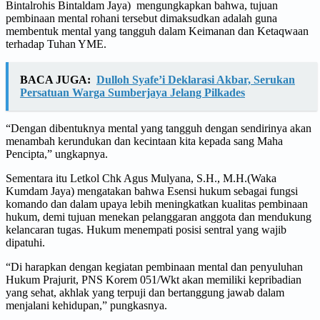
Bintalrohis Bintaldam Jaya) mengungkapkan bahwa, tujuan
pembinaan mental rohani tersebut dimaksudkan adalah guna
membentuk mental yang tangguh dalam Keimanan dan Ketaqwaan
terhadap Tuhan YME.
BACA JUGA:
Dulloh Syafe’i Deklarasi Akbar, Serukan
Persatuan Warga Sumberjaya Jelang Pilkades
“Dengan dibentuknya mental yang tangguh dengan sendirinya akan
menambah kerundukan dan kecintaan kita kepada sang Maha
Pencipta,” ungkapnya.
Sementara itu Letkol Chk Agus Mulyana, S.H., M.H.(Waka
Kumdam Jaya) mengatakan bahwa Esensi hukum sebagai fungsi
komando dan dalam upaya lebih meningkatkan kualitas pembinaan
hukum, demi tujuan menekan pelanggaran anggota dan mendukung
kelancaran tugas. Hukum menempati posisi sentral yang wajib
dipatuhi.
“Di harapkan dengan kegiatan pembinaan mental dan penyuluhan
Hukum Prajurit, PNS Korem 051/Wkt akan memiliki kepribadian
yang sehat, akhlak yang terpuji dan bertanggung jawab dalam
menjalani kehidupan,” pungkasnya.