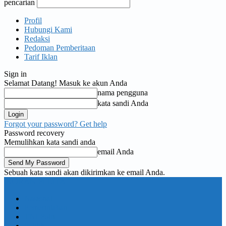
pencarian
Profil
Hubungi Kami
Redaksi
Pedoman Pemberitaan
Tarif Iklan
Sign in
Selamat Datang! Masuk ke akun Anda
nama pengguna
kata sandi Anda
Forgot your password? Get help
Password recovery
Memulihkan kata sandi anda
email Anda
Sebuah kata sandi akan dikirimkan ke email Anda.
KORAN PELITA
Nasional
Pemerintahan
TNI Polri
Politik