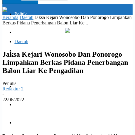
email Anda
Politik
Beranda
Daerah
Jaksa Kejari Wonosobo Dan Ponorogo Limpahkan
Berkas Pidana Penerbangan Balon Liar Ke...
Daerah
Daerah
Opini
Jaksa Kejari Wonosobo Dan Ponorogo
Limpahkan Berkas Pidana Penerbangan
Ekonomi dan Bisnis
Balon Liar Ke Pengadilan
Penulis
Hukrim
Redaktur 2
-
22/06/2022
Jabodetabek
Facebook
Twitter
WhatsApp
Print
Kesehatan