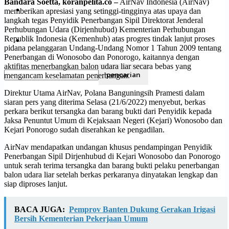
Bandara Soetta, koranpelita.co –
AirNav Indonesia (AirNav)
Olahraga
memberikan apresiasi yang setinggi-tingginya atas upaya dan
langkah tegas Penyidik Penerbangan Sipil Direktorat Jenderal
Perhubungan Udara (Dirjenhubud) Kementerian Perhubungan
Republik Indonesia (Kemenhub) atas progres tindak lanjut proses
Pendidikan
pidana pelanggaran Undang-Undang Nomor 1 Tahun 2009 tentang
Penerbangan di Wonosobo dan Ponorogo, kaitannya dengan
aktifitas menerbangkan balon udara liar secara bebas yang
mengancam keselamatan penerbangan.
Direktur Utama AirNav, Polana Banguningsih Pramesti dalam
siaran pers yang diterima Selasa (21/6/2022) menyebut, berkas
perkara berikut tersangka dan barang bukti dari Penyidik kepada
Jaksa Penuntut Umum di Kejaksaan Negeri (Kejari) Wonosobo dan
Kejari Ponorogo sudah diserahkan ke pengadilan.
AirNav mendapatkan undangan khusus pendampingan Penyidik
Penerbangan Sipil Dirjenhubud di Kejari Wonosobo dan Ponorogo
untuk serah terima tersangka dan barang bukti pelaku penerbangan
balon udara liar setelah berkas perkaranya dinyatakan lengkap dan
siap diproses lanjut.
BACA JUGA:
Pemprov Banten Dukung Gerakan Irigasi
Bersih Kementerian Pekerjaan Umum