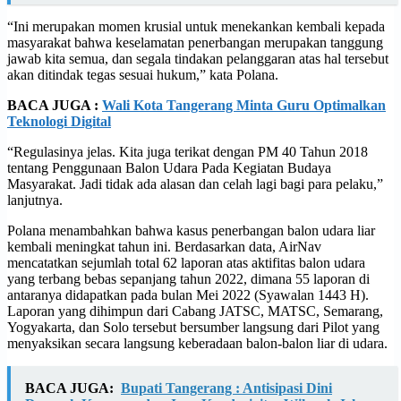
“Ini merupakan momen krusial untuk menekankan kembali kepada
masyarakat bahwa keselamatan penerbangan merupakan tanggung
jawab kita semua, dan segala tindakan pelanggaran atas hal tersebut
akan ditindak tegas sesuai hukum,” kata Polana.
BACA JUGA :
Wali Kota Tangerang Minta Guru Optimalkan
Teknologi Digital
“Regulasinya jelas. Kita juga terikat dengan PM 40 Tahun 2018
tentang Penggunaan Balon Udara Pada Kegiatan Budaya
Masyarakat. Jadi tidak ada alasan dan celah lagi bagi para pelaku,”
lanjutnya.
Polana menambahkan bahwa kasus penerbangan balon udara liar
kembali meningkat tahun ini. Berdasarkan data, AirNav
mencatatkan sejumlah total 62 laporan atas aktifitas balon udara
yang terbang bebas sepanjang tahun 2022, dimana 55 laporan di
antaranya didapatkan pada bulan Mei 2022 (Syawalan 1443 H).
Laporan yang dihimpun dari Cabang JATSC, MATSC, Semarang,
Yogyakarta, dan Solo tersebut bersumber langsung dari Pilot yang
menyaksikan secara langsung keberadaan balon-balon liar di udara.
BACA JUGA:
Bupati Tangerang : Antisipasi Dini