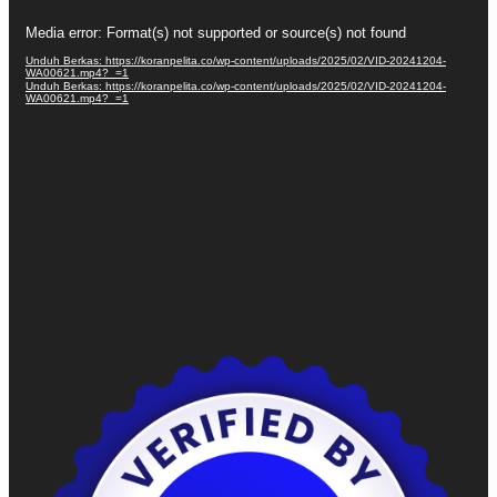
Pemutar
Media error: Format(s) not supported or source(s) not found
Video
Unduh Berkas: https://koranpelita.co/wp-content/uploads/2025/02/VID-20241204-
WA00621.mp4?_=1
Unduh Berkas: https://koranpelita.co/wp-content/uploads/2025/02/VID-20241204-
WA00621.mp4?_=1