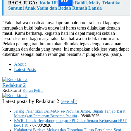
BACA JUGA:
Kado HUT ke-50 Bahlil, Metty Triantika
Santuni Anak Yatim dan Bedah Rumah Lansia
“Fakta bahwa masih adanya laporan balon udara liar di lapangan
merupakan bukti bahwa upaya ini harus terus dilakukan dengan
masif. Kami berharap, kegiatan hari ini dapat menjadi sebuah
lesson-learned bagi masyarakat kita bahwa ini tidak main-main.
Pelaku pelanggaran hukum akan ditindak tegas dengan ancaman
kurungan dan denda yang nyata. Ini merupakan efek jera yang dapat
diberikan sebagai bahan renungan bersama,” pungkasnya. (sam).
About
Latest Posts
Redaktur 2
Redaktur
at
Koran Pelita
Latest posts by Redaktur 2
(
see all
)
Jelang Pelantikan JATMAN se-Provinsi Jambi, Bupati Tanjab Barat
Matangkan Persiapan Bersama Panitia
- 08/08/2026
KWRI Lebak Bergabung dengan PPI Gelar Senam Kebugaran HUT
ke-81 RI
- 07/08/2026
Kolaborasi Budaya Melayu dan Tionghoa Tutup Pergelaran Seni