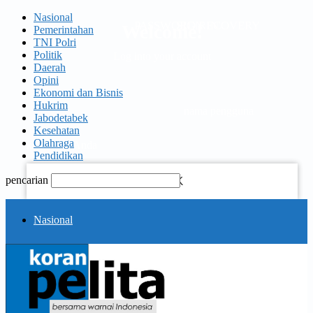
Nasional
PASSWORD RECOVERY
SIGN IN
Welcome!
Pemerintahan
TNI Polri
Politik
Log into your account
Daerah
Opini
Ekonomi dan Bisnis
Hukrim
nama pengguna
Jabodetabek
Kesehatan
Olahraga
kata sandi Anda
Pendidikan
pencarian
Lupa kata sandi Anda?
KORAN
Nasional
PELITA
Pemerintahan
Memulihkan kata sandi anda
TNI Polri