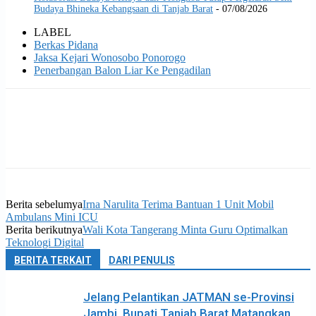
Budaya Bhineka Kebangsaan di Tanjab Barat
- 07/08/2026
LABEL
Berkas Pidana
Jaksa Kejari Wonosobo Ponorogo
Penerbangan Balon Liar Ke Pengadilan
Berita sebelumya
Irna Narulita Terima Bantuan 1 Unit Mobil
Ambulans Mini ICU
Berita berikutnya
Wali Kota Tangerang Minta Guru Optimalkan
Teknologi Digital
BERITA TERKAIT
DARI PENULIS
Jelang Pelantikan JATMAN se-Provinsi
Jambi, Bupati Tanjab Barat Matangkan