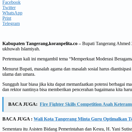
Facebook
Twitter
WhatsApp
Print
Telegram
Kabupaten Tangerang,koranpelita.co –
Bupati Tangerang Ahmed Za
ukhuwah Islamiyah.
Pertemuan kali ini mengambil tema “Memperkuat Moderasi Beragama d
Menurut Bupati, masalah agama dan masalah sosial harus diantisipasi 
ulama dan umara.
Sungguh luar biasa jika kita dapat memanfaatkan potensi berbagai 
dan rektor nantinya bisa memberikan pencerahan bagaimana kita har
BACA JUGA:
Fire Fighter Skills Competition Asah Ketera
BACA JUGA :
Wali Kota Tangerang Minta Guru Optimalkan Tek
Sementara itu Asisten Bidang Pemerintahan dan Kesra, H. Yani Sutis