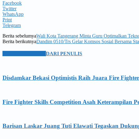
Facebook
Twitter
WhatsApp
Print
Telegram
Berita sebelumya
Wali Kota Tangerang Minta Guru Optimalkan Teknol
Berita berikutnya
Dandim 0510/Trs Gelar Komsos Sosial Bersama Sta
BERITA TERKAIT
DARI PENULIS
Disdamkar Bekasi Optimistis Raih Juara Fire Fighte
Fire Fighter Skills Competition Asah Keterampilan 
Barisan Laskar Juang Tuti Elawati Tegaskan Duku