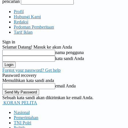
pencarian
Profil
Hubungi Kami
Redaksi
Pedoman Pemberitaan
Tarif Iklan
Sign in
Selamat Datang! Masuk ke akun Anda
nama pengguna
kata sandi Anda
Forgot your password? Get help
Password recovery
Memulihkan kata sandi anda
email Anda
Sebuah kata sandi akan dikirimkan ke email Anda.
KORAN PELITA
Nasional
Pemerintahan
TNI Polri
Politik