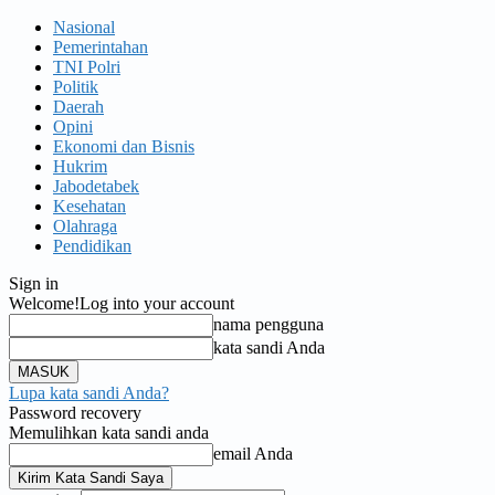
Nasional
Pemerintahan
TNI Polri
Politik
Daerah
Opini
Ekonomi dan Bisnis
Hukrim
Jabodetabek
Kesehatan
Olahraga
Pendidikan
Sign in
Welcome!
Log into your account
nama pengguna
kata sandi Anda
Lupa kata sandi Anda?
Password recovery
Memulihkan kata sandi anda
email Anda