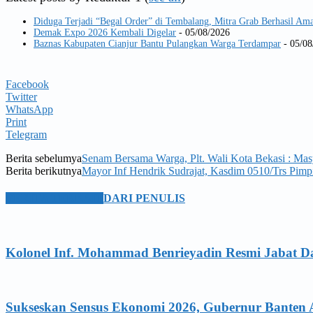
Diduga Terjadi “Begal Order” di Tembalang, Mitra Grab Berhasil 
Demak Expo 2026 Kembali Digelar
- 05/08/2026
Baznas Kabupaten Cianjur Bantu Pulangkan Warga Terdampar
- 05/08
Facebook
Twitter
WhatsApp
Print
Telegram
Berita sebelumya
Senam Bersama Warga, Plt. Wali Kota Bekasi : Ma
Berita berikutnya
Mayor Inf Hendrik Sudrajat, Kasdim 0510/Trs Pim
BERITA TERKAIT
DARI PENULIS
Kolonel Inf. Mohammad Benrieyadin Resmi Jabat D
Sukseskan Sensus Ekonomi 2026, Gubernur Banten 