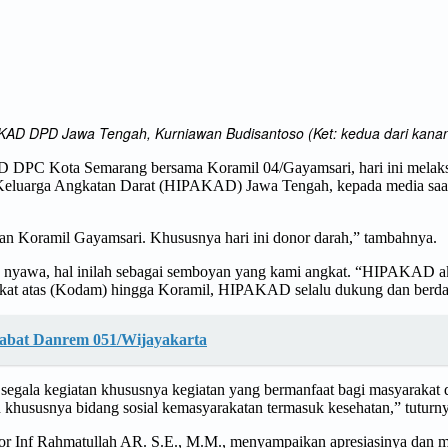
AKAD DPD Jawa Tengah, Kurniawan Budisantoso (Ket: kedua dari kanan)
DPC Kota Semarang bersama Koramil 04/Gayamsari, hari ini melaksan
eluarga Angkatan Darat (HIPAKAD) Jawa Tengah, kepada media saat d
ran Koramil Gayamsari. Khususnya hari ini donor darah,” tambahnya.
ta nyawa, hal inilah sebagai semboyan yang kami angkat. “HIPAKAD ak
ingkat atas (Kodam) hingga Koramil, HIPAKAD selalu dukung dan berd
Jabat Danrem 051/Wijayakarta
ala kegiatan khususnya kegiatan yang bermanfaat bagi masyarakat dan 
hususnya bidang sosial kemasyarakatan termasuk kesehatan,” tuturny
r Inf Rahmatullah AR. S.E., M.M., menyampaikan apresiasinya dan