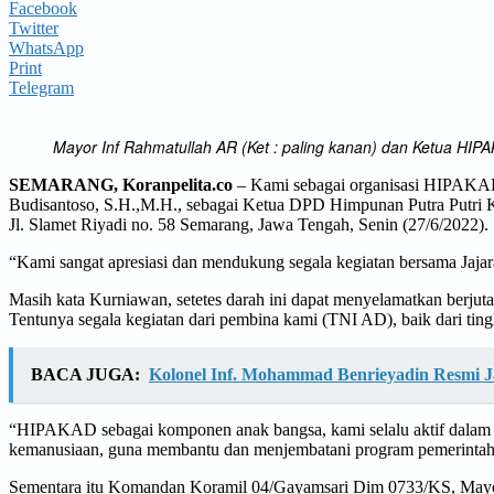
Facebook
Twitter
WhatsApp
Print
Telegram
Mayor Inf Rahmatullah AR (Ket : paling kanan) dan Ketua HIP
SEMARANG, Koranpelita.co
– Kami sebagai organisasi HIPAKAD 
Budisantoso, S.H.,M.H., sebagai Ketua DPD Himpunan Putra Putri K
Jl. Slamet Riyadi no. 58 Semarang, Jawa Tengah, Senin (27/6/2022).
“Kami sangat apresiasi dan mendukung segala kegiatan bersama Jaja
Masih kata Kurniawan, setetes darah ini dapat menyelamatkan berju
Tentunya segala kegiatan dari pembina kami (TNI AD), baik dari t
BACA JUGA:
Kolonel Inf. Mohammad Benrieyadin Resmi 
“HIPAKAD sebagai komponen anak bangsa, kami selalu aktif dalam seg
kemanusiaan, guna membantu dan menjembatani program pemerintah k
Sementara itu Komandan Koramil 04/Gayamsari Dim 0733/KS, Mayo