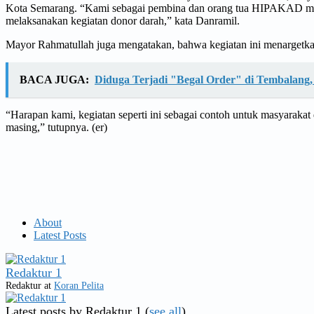
Kota Semarang. “Kami sebagai pembina dan orang tua HIPAKAD membe
melaksanakan kegiatan donor darah,” kata Danramil.
Mayor Rahmatullah juga mengatakan, bahwa kegiatan ini menargetkan 
BACA JUGA:
Diduga Terjadi "Begal Order" di Tembalan
“Harapan kami, kegiatan seperti ini sebagai contoh untuk masyaraka
masing,” tutupnya. (er)
About
Latest Posts
Redaktur 1
Redaktur
at
Koran Pelita
Latest posts by Redaktur 1
(
see all
)