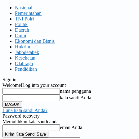
Nasional
Pemerintahan
TNI Polri
Politik
Daerah
Opini
Ekonomi dan Bisnis
Hukrim
Jabodetabek
Kesehatan
Olahraga
Pendidikan
Sign in
Welcome!
Log into your account
nama pengguna
kata sandi Anda
Lupa kata sandi Anda?
Password recovery
Memulihkan kata sandi anda
email Anda