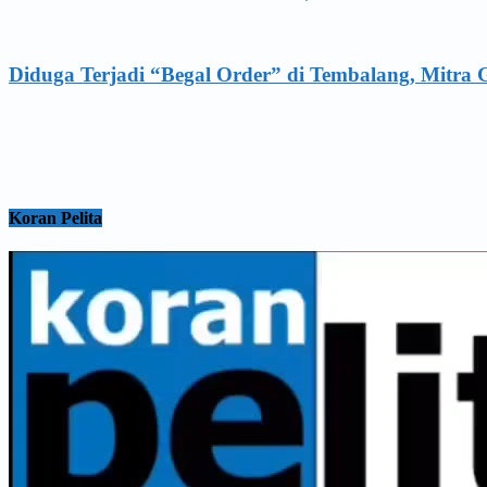
Diduga Terjadi “Begal Order” di Tembalang, Mitr
Koran Pelita