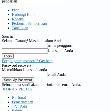
pencarian
Profil
Hubungi Kami
Redaksi
Pedoman Pemberitaan
Tarif Iklan
Sign in
Selamat Datang! Masuk ke akun Anda
nama pengguna
kata sandi Anda
Forgot your password? Get help
Password recovery
Memulihkan kata sandi anda
email Anda
Sebuah kata sandi akan dikirimkan ke email Anda.
KORAN PELITA
Nasional
Pemerintahan
TNI Polri
Politik