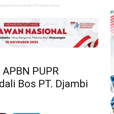
buradul Dimodali Bos PT. Djambi Waras
n APBN PUPR
ali Bos PT. Djambi