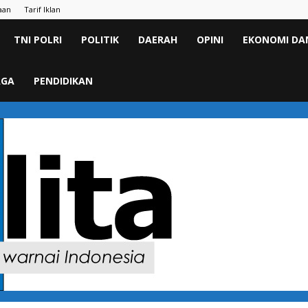
aan
Tarif Iklan
TNI POLRI
POLITIK
DAERAH
OPINI
EKONOMI DAN
AGA
PENDIDIKAN