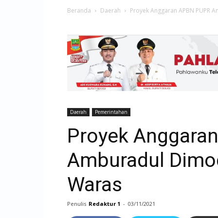
Beranda
Daerah
Proyek Anggaran APBN PUPR Am
Daerah
Pemerintahan
Proyek Anggara
Amburadul Dimod
Waras
Penulis
Redaktur 1
-
03/11/2021