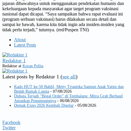
jajaran dibawahnya untuk menggunakan pendekatan humanis dan
kekeluargaan kepada masyarakat agar target program vaksinasi
nasional dapat dicapai. “Saya sampaikan bahwa rapat evaluasi ini
(program serbuan vaksinasi) harus dilakukan secara detail dan
sampai ke bawah, karena kita tidak ingin ada insiden-insiden yang
tidak perlu terjadi,” tuturnya. (red/Puspen TNI)
About
Latest Posts
Redaktur 1
Redaktur
at
Koran Pelita
Latest posts by Redaktur 1
(
see all
)
Kado HUT ke-50 Bahlil, Metty Triantika Santuni Anak Yatim dan
Bedah Rumah Lansia
- 07/08/2026
Diduga Terjadi “Begal Order” di Tembalang, Mitra Grab Berhasil
Amankan Penumpangnya
- 06/08/2026
Demak Expo 2026 Kembali Digelar
- 05/08/2026
Facebook
Twitter