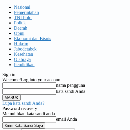
Nasional
Pemerintahan
TNI Polri
Politik
Daerah
Opini
Ekonomi dan Bisnis
Hukrim
Jabodetabek
Kesehatan
Olahraga
Pendidikan
Sign in
Welcome!
Log into your account
nama pengguna
kata sandi Anda
Lupa kata sandi Anda?
Password recovery
Memulihkan kata sandi anda
email Anda