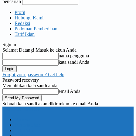
pencarian
Profil
Hubungi Kami
Redaksi
Pedoman Pemberitaan
Tarif Iklan
Sign in
Selamat Datang! Masuk ke akun Anda
nama pengguna
kata sandi Anda
Forgot your password? Get help
Password recovery
Memulihkan kata sandi anda
email Anda
Sebuah kata sandi akan dikirimkan ke email Anda.
KORAN PELITA
Nasional
Pemerintahan
TNI Polri
Politik