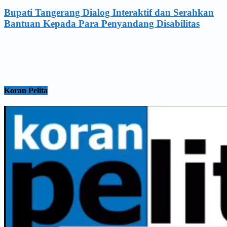
Bupati Tangerang Dialog Interaktif dan Serahkan
Bantuan Kepada Para Penyandang Disabilitas
Koran Pelita