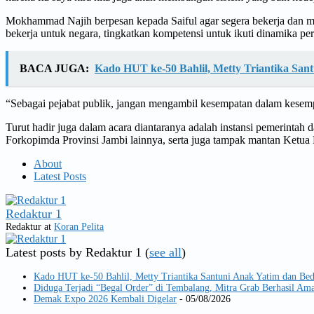
Mokhammad Najih berpesan kepada Saiful agar segera bekerja dan memb
bekerja untuk negara, tingkatkan kompetensi untuk ikuti dinamika pe
BACA JUGA:
Kado HUT ke-50 Bahlil, Metty Triantika Sa
“Sebagai pejabat publik, jangan mengambil kesempatan dalam kesempit
Turut hadir juga dalam acara diantaranya adalah instansi pemerintah
Forkopimda Provinsi Jambi lainnya, serta juga tampak mantan Ketua
About
Latest Posts
Redaktur 1
Redaktur
at
Koran Pelita
Latest posts by Redaktur 1
(
see all
)
Kado HUT ke-50 Bahlil, Metty Triantika Santuni Anak Yatim dan Be
Diduga Terjadi “Begal Order” di Tembalang, Mitra Grab Berhasil 
Demak Expo 2026 Kembali Digelar
- 05/08/2026