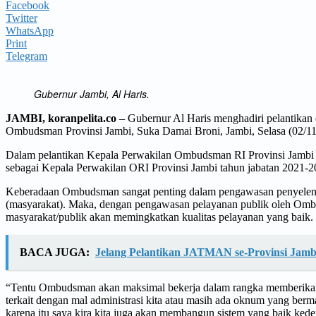
Facebook
Twitter
WhatsApp
Print
Telegram
Gubernur Jambi, Al Haris.
JAMBI, koranpelita.co
– Gubernur Al Haris menghadiri pelantikan
Ombudsman Provinsi Jambi, Suka Damai Broni, Jambi, Selasa (02/11
Dalam pelantikan Kepala Perwakilan Ombudsman RI Provinsi Jambi 
sebagai Kepala Perwakilan ORI Provinsi Jambi tahun jabatan 2021-2
Keberadaan Ombudsman sangat penting dalam pengawasan penyelenggar
(masyarakat). Maka, dengan pengawasan pelayanan publik oleh Ombu
masyarakat/publik akan memingkatkan kualitas pelayanan yang baik.
BACA JUGA:
Jelang Pelantikan JATMAN se-Provinsi Jamb
“Tentu Ombudsman akan maksimal bekerja dalam rangka memberikan
terkait dengan mal administrasi kita atau masih ada oknum yang berma
karena itu saya kira kita juga akan membangun sistem yang baik kedep