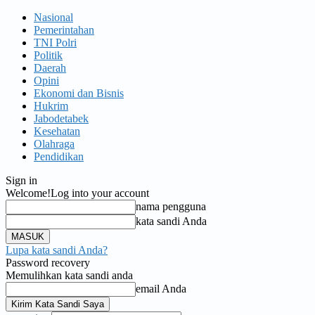
Nasional
Pemerintahan
TNI Polri
Politik
Daerah
Opini
Ekonomi dan Bisnis
Hukrim
Jabodetabek
Kesehatan
Olahraga
Pendidikan
Sign in
Welcome!
Log into your account
nama pengguna
kata sandi Anda
Lupa kata sandi Anda?
Password recovery
Memulihkan kata sandi anda
email Anda