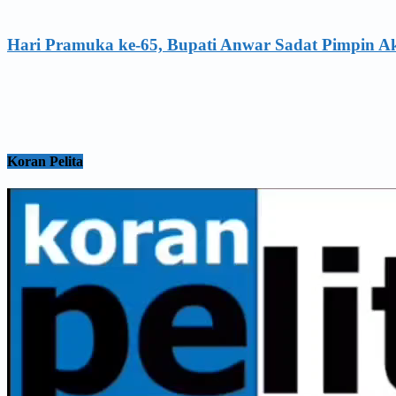
Hari Pramuka ke-65, Bupati Anwar Sadat Pimpin A
Koran Pelita