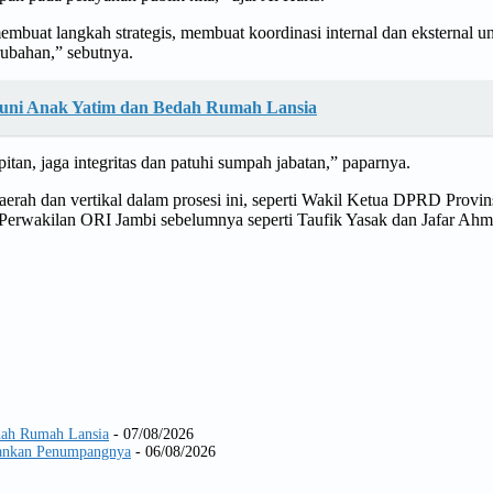
uat langkah strategis, membuat koordinasi internal dan eksternal unt
rubahan,” sebutnya.
ntuni Anak Yatim dan Bedah Rumah Lansia
an, jaga integritas dan patuhi sumpah jabatan,” paparnya.
 daerah dan vertikal dalam prosesi ini, seperti Wakil Ketua DPRD Prov
 Perwakilan ORI Jambi sebelumnya seperti Taufik Yasak dan Jafar Ahma
dah Rumah Lansia
- 07/08/2026
Amankan Penumpangnya
- 06/08/2026