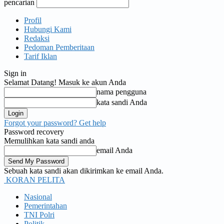
pencarian
Profil
Hubungi Kami
Redaksi
Pedoman Pemberitaan
Tarif Iklan
Sign in
Selamat Datang! Masuk ke akun Anda
nama pengguna
kata sandi Anda
Forgot your password? Get help
Password recovery
Memulihkan kata sandi anda
email Anda
Sebuah kata sandi akan dikirimkan ke email Anda.
KORAN PELITA
Nasional
Pemerintahan
TNI Polri
Politik