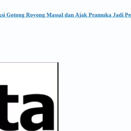
ksi Gotong Royong Massal dan Ajak Pramuka Jadi Pe