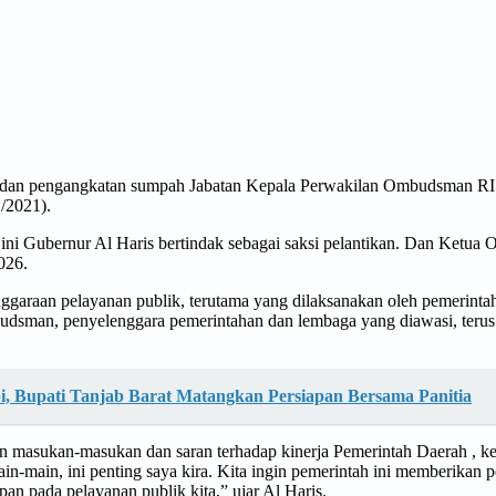
 dan pengangkatan sumpah Jabatan Kepala Perwakilan Ombudsman RI P
/2021).
ini Gubernur Al Haris bertindak sebagai saksi pelantikan. Dan Ket
026.
aan pelayanan publik, terutama yang dilaksanakan oleh pemerintah, 
dsman, penyelenggara pemerintahan dan lembaga yang diawasi, terus 
i, Bupati Tanjab Barat Matangkan Persiapan Bersama Panitia
 masukan-masukan dan saran terhadap kinerja Pemerintah Daerah , k
in-main, ini penting saya kira. Kita ingin pemerintah ini memberikan 
an pada pelayanan publik kita,” ujar Al Haris.