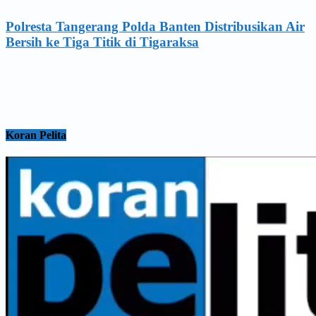
Polresta Tangerang Polda Banten Distribusikan Air
Bersih ke Tiga Titik di Tigaraksa
Koran Pelita