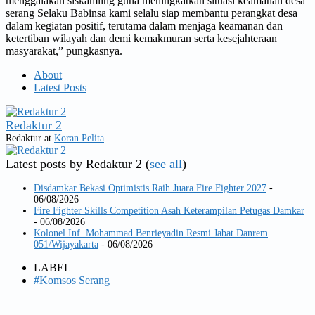
menggalakan siskamling guna meningkatkan situasi keamanan desa
serang Selaku Babinsa kami selalu siap membantu perangkat desa
dalam kegiatan positif, terutama dalam menjaga keamanan dan
ketertiban wilayah dan demi kemakmuran serta kesejahteraan
masyarakat,” pungkasnya.
About
Latest Posts
Redaktur 2
Redaktur
at
Koran Pelita
Latest posts by Redaktur 2
(
see all
)
Disdamkar Bekasi Optimistis Raih Juara Fire Fighter 2027
-
06/08/2026
Fire Fighter Skills Competition Asah Keterampilan Petugas Damkar
- 06/08/2026
Kolonel Inf. Mohammad Benrieyadin Resmi Jabat Danrem
051/Wijayakarta
- 06/08/2026
LABEL
#Komsos Serang