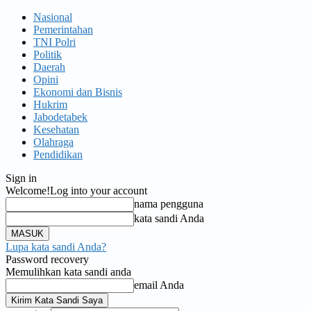
Nasional
Pemerintahan
TNI Polri
Politik
Daerah
Opini
Ekonomi dan Bisnis
Hukrim
Jabodetabek
Kesehatan
Olahraga
Pendidikan
Sign in
Welcome!
Log into your account
nama pengguna
kata sandi Anda
Lupa kata sandi Anda?
Password recovery
Memulihkan kata sandi anda
email Anda