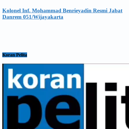
Kolonel Inf. Mohammad Benrieyadin Resmi Jabat
Danrem 051/Wijayakarta
Koran Pelita