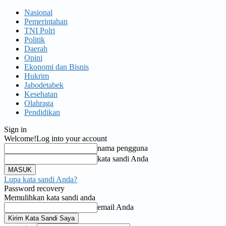
Nasional
Pemerintahan
TNI Polri
Politik
Daerah
Opini
Ekonomi dan Bisnis
Hukrim
Jabodetabek
Kesehatan
Olahraga
Pendidikan
Sign in
Welcome!
Log into your account
nama pengguna
kata sandi Anda
Lupa kata sandi Anda?
Password recovery
Memulihkan kata sandi anda
email Anda