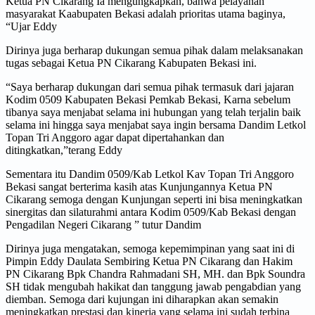
Ketua PN Cikarang Ia mengungkapkan, bahwa pelayanan
masyarakat Kaabupaten Bekasi adalah prioritas utama baginya,
“Ujar Eddy
Dirinya juga berharap dukungan semua pihak dalam melaksanakan
tugas sebagai Ketua PN Cikarang Kabupaten Bekasi ini.
“Saya berharap dukungan dari semua pihak termasuk dari jajaran
Kodim 0509 Kabupaten Bekasi Pemkab Bekasi, Karna sebelum
tibanya saya menjabat selama ini hubungan yang telah terjalin baik
selama ini hingga saya menjabat saya ingin bersama Dandim Letkol
Topan Tri Anggoro agar dapat dipertahankan dan
ditingkatkan,”terang Eddy
Sementara itu Dandim 0509/Kab Letkol Kav Topan Tri Anggoro
Bekasi sangat berterima kasih atas Kunjungannya Ketua PN
Cikarang semoga dengan Kunjungan seperti ini bisa meningkatkan
sinergitas dan silaturahmi antara Kodim 0509/Kab Bekasi dengan
Pengadilan Negeri Cikarang ” tutur Dandim
Dirinya juga mengatakan, semoga kepemimpinan yang saat ini di
Pimpin Eddy Daulata Sembiring Ketua PN Cikarang dan Hakim
PN Cikarang Bpk Chandra Rahmadani SH, MH. dan Bpk Soundra
SH tidak mengubah hakikat dan tanggung jawab pengabdian yang
diemban. Semoga dari kujungan ini diharapkan akan semakin
meningkatkan prestasi dan kinerja yang selama ini sudah terbina