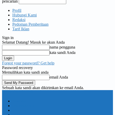
pencarian
Profil
Hubungi Kami
Redaksi
Pedoman Pemberitaan
Tarif Iklan
Sign in
Selamat Datang! Masuk ke akun Anda
nama pengguna
kata sandi Anda
Forgot your password? Get help
Password recovery
Memulihkan kata sandi anda
email Anda
Sebuah kata sandi akan dikirimkan ke email Anda.
KORAN PELITA
Nasional
Pemerintahan
TNI Polri
Politik