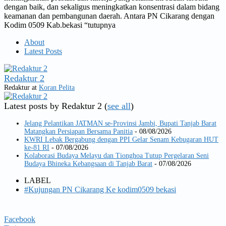
dengan baik, dan sekaligus meningkatkan konsentrasi dalam bidang
keamanan dan pembangunan daerah. Antara PN Cikarang dengan
Kodim 0509 Kab.bekasi “tutupnya
About
Latest Posts
Redaktur 2
Redaktur
at
Koran Pelita
Latest posts by Redaktur 2
(
see all
)
Jelang Pelantikan JATMAN se-Provinsi Jambi, Bupati Tanjab Barat
Matangkan Persiapan Bersama Panitia
- 08/08/2026
KWRI Lebak Bergabung dengan PPI Gelar Senam Kebugaran HUT
ke-81 RI
- 07/08/2026
Kolaborasi Budaya Melayu dan Tionghoa Tutup Pergelaran Seni
Budaya Bhineka Kebangsaan di Tanjab Barat
- 07/08/2026
LABEL
#Kujungan PN Cikarang Ke kodim0509 bekasi
Facebook