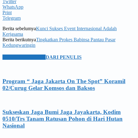
Twitter
WhatsApp
Print
Telegram
Berita sebelumya
Kunci Sukses Event Internasional Adalah
Kerjasama
Berita berikutnya
Tingkatkan Prokes Babinsa Pantau Pasar
Kedungwaringin
BERITA TERKAIT
DARI PENULIS
Program “ Jaga Jakarta On The Spot” Koramil
02/Curug Gelar Komsos dan Baksos
Sukseskan Jaga Bumi Jaga Jayakarta, Kodim
0510/Trs Tanam Ratusan Pohon di Hari Hutan
Nasional