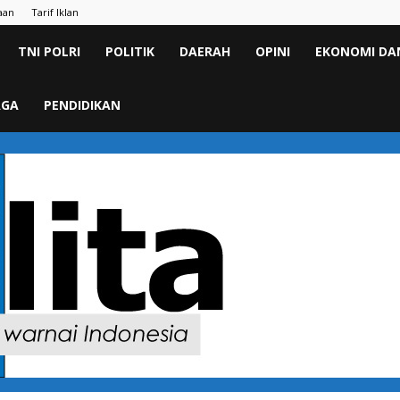
aan
Tarif Iklan
TNI POLRI
POLITIK
DAERAH
OPINI
EKONOMI DAN
AGA
PENDIDIKAN