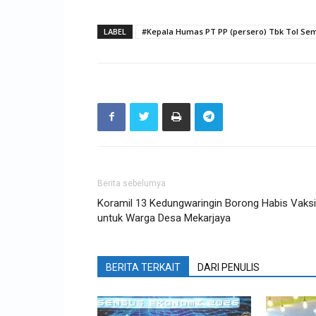
LABEL
#Kepala Humas PT PP (persero) Tbk Tol S
Berita sebelumya
Koramil 13 Kedungwaringin Borong Habis Vaks
untuk Warga Desa Mekarjaya
BERITA TERKAIT
DARI PENULIS