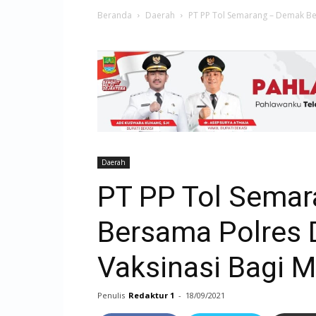
Beranda
Daerah
PT PP Tol Semarang – Demak Be
Daerah
PT PP Tol Sema
Bersama Polres
Vaksinasi Bagi 
Penulis
Redaktur 1
-
18/09/2021