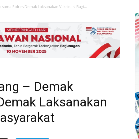
rsama Polres Demak Laksanakan Vaksinasi Bagi...
rang – Demak
 Demak Laksanakan
Masyarakat