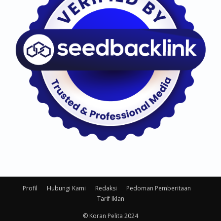
Profil
Hubungi Kami
Redaksi
Pedoman Pemberitaan
Tarif Iklan
© Koran Pelita 2024