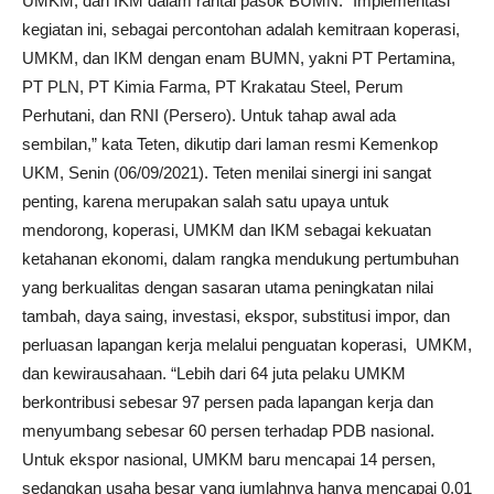
UMKM, dan IKM dalam rantai pasok BUMN. “Implementasi
kegiatan ini, sebagai percontohan adalah kemitraan koperasi,
UMKM, dan IKM dengan enam BUMN, yakni PT Pertamina,
PT PLN, PT Kimia Farma, PT Krakatau Steel, Perum
Perhutani, dan RNI (Persero). Untuk tahap awal ada
sembilan,” kata Teten, dikutip dari laman resmi Kemenkop
UKM, Senin (06/09/2021). Teten menilai sinergi ini sangat
penting, karena merupakan salah satu upaya untuk
mendorong, koperasi, UMKM dan IKM sebagai kekuatan
ketahanan ekonomi, dalam rangka mendukung pertumbuhan
yang berkualitas dengan sasaran utama peningkatan nilai
tambah, daya saing, investasi, ekspor, substitusi impor, dan
perluasan lapangan kerja melalui penguatan koperasi, UMKM,
dan kewirausahaan. “Lebih dari 64 juta pelaku UMKM
berkontribusi sebesar 97 persen pada lapangan kerja dan
menyumbang sebesar 60 persen terhadap PDB nasional.
Untuk ekspor nasional, UMKM baru mencapai 14 persen,
sedangkan usaha besar yang jumlahnya hanya mencapai 0,01