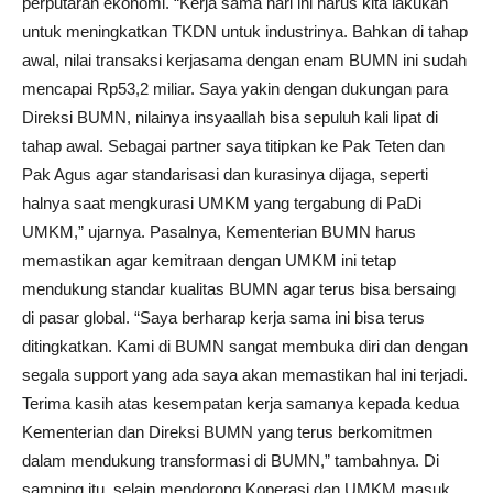
perputaran ekonomi. “Kerja sama hari ini harus kita lakukan
untuk meningkatkan TKDN untuk industrinya. Bahkan di tahap
awal, nilai transaksi kerjasama dengan enam BUMN ini sudah
mencapai Rp53,2 miliar. Saya yakin dengan dukungan para
Direksi BUMN, nilainya insyaallah bisa sepuluh kali lipat di
tahap awal. Sebagai partner saya titipkan ke Pak Teten dan
Pak Agus agar standarisasi dan kurasinya dijaga, seperti
halnya saat mengkurasi UMKM yang tergabung di PaDi
UMKM,” ujarnya. Pasalnya, Kementerian BUMN harus
memastikan agar kemitraan dengan UMKM ini tetap
mendukung standar kualitas BUMN agar terus bisa bersaing
di pasar global. “Saya berharap kerja sama ini bisa terus
ditingkatkan. Kami di BUMN sangat membuka diri dan dengan
segala support yang ada saya akan memastikan hal ini terjadi.
Terima kasih atas kesempatan kerja samanya kepada kedua
Kementerian dan Direksi BUMN yang terus berkomitmen
dalam mendukung transformasi di BUMN,” tambahnya. Di
samping itu, selain mendorong Koperasi dan UMKM masuk