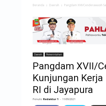
Beranda
Daerah
Pangdam XVII/Cenderawasih Sa
Daerah
Pemerintahan
Pangdam XVII/C
Kunjungan Kerj
RI di Jayapura
Penulis
Redaktur 1
-
11/09/2021