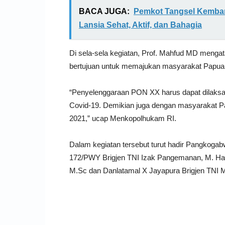
BACA JUGA:
Pemkot Tangsel Kemban
Lansia Sehat, Aktif, dan Bahagia
Di sela-sela kegiatan, Prof. Mahfud MD meng
bertujuan untuk memajukan masyarakat Papua a
“Penyelenggaraan PON XX harus dapat dilaks
Covid-19. Demikian juga dengan masyarakat 
2021,” ucap Menkopolhukam RI.
Dalam kegiatan tersebut turut hadir Pangkogabw
172/PWY Brigjen TNI Izak Pangemanan, M. Han
M.Sc dan Danlatamal X Jayapura Brigjen TNI 