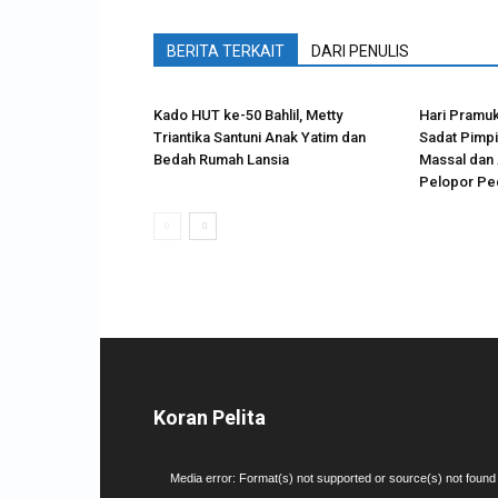
BERITA TERKAIT
DARI PENULIS
Kado HUT ke-50 Bahlil, Metty
Hari Pramuk
Triantika Santuni Anak Yatim dan
Sadat Pimp
Bedah Rumah Lansia
Massal dan 
Pelopor Ped
Koran Pelita
Pemutar
Media error: Format(s) not supported or source(s) not found