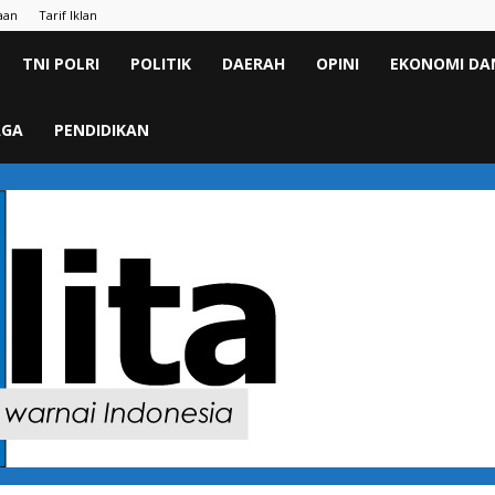
aan
Tarif Iklan
TNI POLRI
POLITIK
DAERAH
OPINI
EKONOMI DAN
AGA
PENDIDIKAN