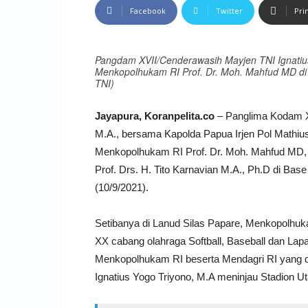
Facebook
Twitter
Pri
Pangdam XVII/Cenderawasih Mayjen TNI Ignatiu
Menkopolhukam RI Prof. Dr. Moh. Mahfud MD di 
TNI)
Jayapura, Koranpelita.co
– Panglima Kodam XV
M.A., bersama Kapolda Papua Irjen Pol Mathius
Menkopolhukam RI Prof. Dr. Moh. Mahfud MD, S
Prof. Drs. H. Tito Karnavian M.A., Ph.D di Bas
(10/9/2021).
Setibanya di Lanud Silas Papare, Menkopolh
XX cabang olahraga Softball, Baseball dan Lap
Menkopolhukam RI beserta Mendagri RI yang 
Ignatius Yogo Triyono, M.A meninjau Stadion 