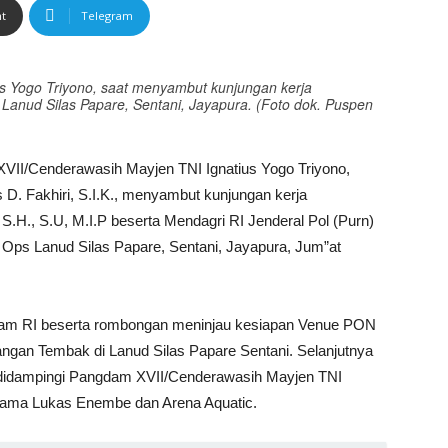
nt
Telegram
s Yogo Triyono, saat menyambut kunjungan kerja
Lanud Silas Papare, Sentani, Jayapura. (Foto dok. Puspen
II/Cenderawasih Mayjen TNI Ignatius Yogo Triyono,
 D. Fakhiri, S.I.K., menyambut kunjungan kerja
.H., S.U, M.I.P beserta Mendagri RI Jenderal Pol (Purn)
e Ops Lanud Silas Papare, Sentani, Jayapura, Jum”at
ukam RI beserta rombongan meninjau kesiapan Venue PON
angan Tembak di Lanud Silas Papare Sentani. Selanjutnya
didampingi Pangdam XVII/Cenderawasih Mayjen TNI
Utama Lukas Enembe dan Arena Aquatic.