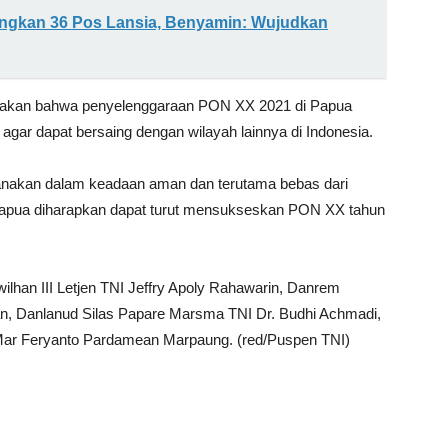
gkan 36 Pos Lansia, Benyamin: Wujudkan
atakan bahwa penyelenggaraan PON XX 2021 di Papua
gar dapat bersaing dengan wilayah lainnya di Indonesia.
anakan dalam keadaan aman dan terutama bebas dari
Papua diharapkan dapat turut mensukseskan PON XX tahun
ilhan III Letjen TNI Jeffry Apoly Rahawarin, Danrem
, Danlanud Silas Papare Marsma TNI Dr. Budhi Achmadi,
Mar Feryanto Pardamean Marpaung. (red/Puspen TNI)