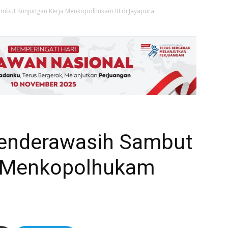
mbut Kunjungan Kerja Menkopolhukam RI di Jayapura
enderawasih Sambut
a Menkopolhukam