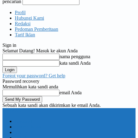
pencarian
Profil
Hubungi Kami
Redaksi
Pedoman Pemberitaan
Tarif Iklan
Sign in
Selamat Datang! Masuk ke akun Anda
nama pengguna
kata sandi Anda
Forgot your password? Get help
Password recovery
Memulihkan kata sandi anda
email Anda
Sebuah kata sandi akan dikirimkan ke email Anda.
KORAN PELITA
Nasional
Pemerintahan
TNI Polri
Politik