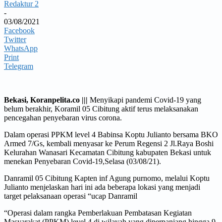
Redaktur 2
-
03/08/2021
Facebook
Twitter
WhatsApp
Print
Telegram
Bekasi, Koranpelita.co |||
Menyikapi pandemi Covid-19 yang
belum berakhir, Koramil 05 Cibitung aktif terus melaksanakan
pencegahan penyebaran virus corona.
Dalam operasi PPKM level 4 Babinsa Koptu Julianto bersama BKO
Armed 7/Gs, kembali menyasar ke Perum Regensi 2 Jl.Raya Boshi
Kelurahan Wanasari Kecamatan Cibitung kabupaten Bekasi untuk
menekan Penyebaran Covid-19,Selasa (03/08/21).
Danramil 05 Cibitung Kapten inf Agung purnomo, melalui Koptu
Julianto menjelaskan hari ini ada beberapa lokasi yang menjadi
target pelaksanaan operasi “ucap Danramil
“Operasi dalam rangka Pemberlakuan Pembatasan Kegiatan
Masyarakat (PPKM) level 4 di wilayah yang diperpanjang hingga 9