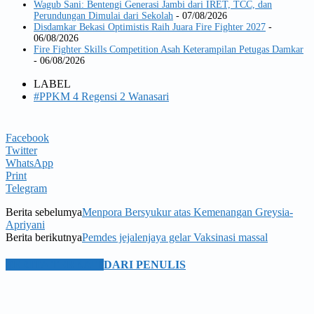
Wagub Sani: Bentengi Generasi Jambi dari IRET, TCC, dan
Perundungan Dimulai dari Sekolah
- 07/08/2026
Disdamkar Bekasi Optimistis Raih Juara Fire Fighter 2027
-
06/08/2026
Fire Fighter Skills Competition Asah Keterampilan Petugas Damkar
- 06/08/2026
LABEL
#PPKM 4 Regensi 2 Wanasari
Facebook
Twitter
WhatsApp
Print
Telegram
Berita sebelumya
Menpora Bersyukur atas Kemenangan Greysia-
Apriyani
Berita berikutnya
Pemdes jejalenjaya gelar Vaksinasi massal
BERITA TERKAIT
DARI PENULIS