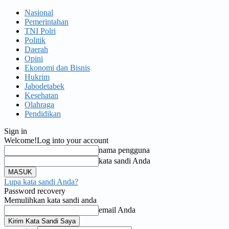
Nasional
Pemerintahan
TNI Polri
Politik
Daerah
Opini
Ekonomi dan Bisnis
Hukrim
Jabodetabek
Kesehatan
Olahraga
Pendidikan
Sign in
Welcome!
Log into your account
nama pengguna
kata sandi Anda
Lupa kata sandi Anda?
Password recovery
Memulihkan kata sandi anda
email Anda