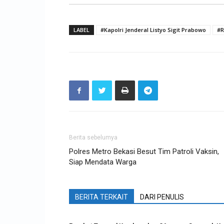
LABEL
#Kapolri Jenderal Listyo Sigit Prabowo
#R
Berita sebelumya
Polres Metro Bekasi Besut Tim Patroli Vaksin,
Siap Mendata Warga
BERITA TERKAIT
DARI PENULIS