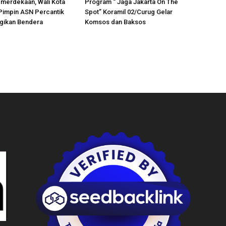
merdekaan, Wali Kota
Program “ Jaga Jakarta On The
Pimpin ASN Percantik
Spot” Koramil 02/Curug Gelar
agikan Bendera
Komsos dan Baksos