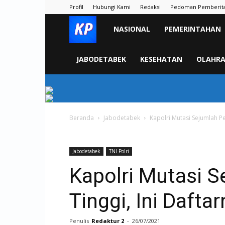
Profil
Hubungi Kami
Redaksi
Pedoman Pemberit
KORAN
NASIONAL
PEMERINTAHAN
PELITA
JABODETABEK
KESEHATAN
OLAHR
Beranda
Jabodetabek
Kapolri Mutasi Sejumlah Pe
Jabodetabek
TNI Polri
Kapolri Mutasi S
Tinggi, Ini Dafta
Penulis
Redaktur 2
-
26/07/2021