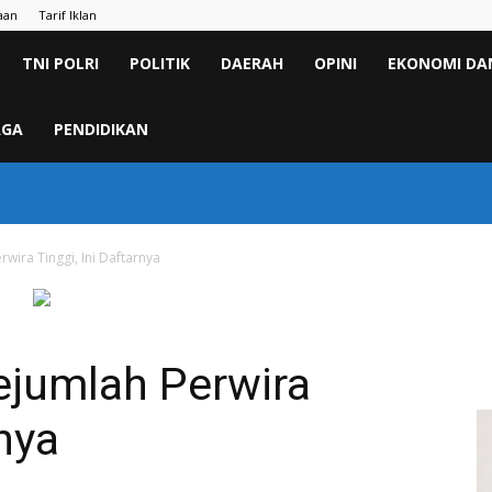
aan
Tarif Iklan
TNI POLRI
POLITIK
DAERAH
OPINI
EKONOMI DAN
AGA
PENDIDIKAN
rwira Tinggi, Ini Daftarnya
ejumlah Perwira
rnya