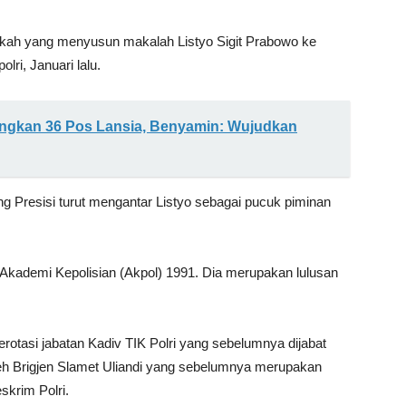
kah yang menyusun makalah Listyo Sigit Prabowo ke
lri, Januari lalu.
gkan 36 Pos Lansia, Benyamin: Wujudkan
ng Presisi turut mengantar Listyo sebagai pucuk piminan
kademi Kepolisian (Akpol) 1991. Dia merupakan lulusan
erotasi jabatan Kadiv TIK Polri yang sebelumnya dijabat
oleh Brigjen Slamet Uliandi yang sebelumnya merupakan
eskrim Polri.