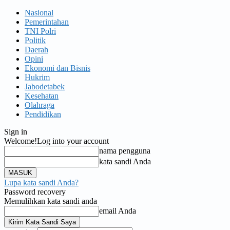
Nasional
Pemerintahan
TNI Polri
Politik
Daerah
Opini
Ekonomi dan Bisnis
Hukrim
Jabodetabek
Kesehatan
Olahraga
Pendidikan
Sign in
Welcome!
Log into your account
nama pengguna
kata sandi Anda
Lupa kata sandi Anda?
Password recovery
Memulihkan kata sandi anda
email Anda