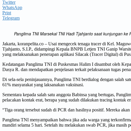
Twitter
WhatsApp
Print
Telegram
Panglima TNI Marsekal TNI Hadi Tjahjanto saat kunjungan ke 
Jakarta, koranpelita.co – Usai mengecek tenaga tracer di Kel. Ma
Tjahjanto, S.I.P., didampingi Kepala BNPB Letjen TNI Ganip Warsi
yang melaksanakan penerapan aplikasi Silacak (Tracer Digital) di P
Kedatangan Panglima TNI di Puskesmas Halim I disambut oleh Kepal
Dasya R. dan mendapatkan penjelasan terkait pelaksanaan tugas pen
Di sela-sela peninjauannya, Panglima TNI berdialog dengan salah sa
61% masyarakat yang laksanakan vaksinasi.
Sementara kepada salah satu anggota Babinsa yang bertugas, Pangli
pelacakan kontak erat, berapa yang sudah dilakukan tracing kontak era
“Tiga orang tersebut sudah di PCR dan hasilnya positif. Mereka akan 
Panglima TNI menyampaikan bahwa jika ada warga yang terkonfirmasi
mandiri selama 5 hari. Setelah itu melakukan swab PCR, jika masih p