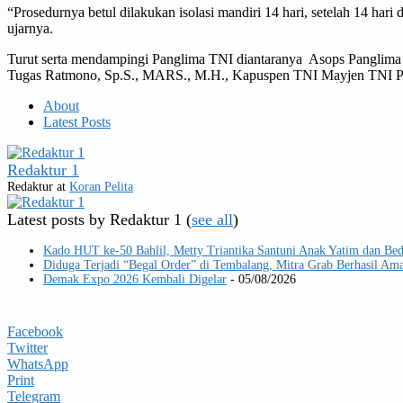
“Prosedurnya betul dilakukan isolasi mandiri 14 hari, setelah 14 hari
ujarnya.
Turut serta mendampingi Panglima TNI diantaranya Asops Panglima
Tugas Ratmono, Sp.S., MARS., M.H., Kapuspen TNI Mayjen TNI Prant
About
Latest Posts
Redaktur 1
Redaktur
at
Koran Pelita
Latest posts by Redaktur 1
(
see all
)
Kado HUT ke-50 Bahlil, Metty Triantika Santuni Anak Yatim dan Be
Diduga Terjadi “Begal Order” di Tembalang, Mitra Grab Berhasil 
Demak Expo 2026 Kembali Digelar
- 05/08/2026
Facebook
Twitter
WhatsApp
Print
Telegram