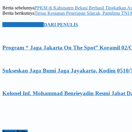
Berita sebelumya
PPKM di Kabupaten Bekasi Berhasil Tingkatkan 
Berita berikutnya
Tinjau Kesiapan Penerapan Silacak, Panglima TNI 
BERITA TERKAIT
DARI PENULIS
Program “ Jaga Jakarta On The Spot” Koramil 02/
Sukseskan Jaga Bumi Jaga Jayakarta, Kodim 0510/
Kolonel Inf. Mohammad Benrieyadin Resmi Jabat D