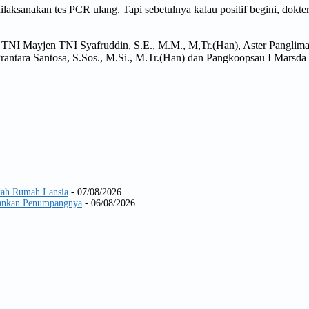
 dilaksanakan tes PCR ulang. Tapi sebetulnya kalau positif begini, dokt
 TNI Mayjen TNI Syafruddin, S.E., M.M., M,Tr.(Han), Aster Panglim
ara Santosa, S.Sos., M.Si., M.Tr.(Han) dan Pangkoopsau I Marsda T
dah Rumah Lansia
- 07/08/2026
Amankan Penumpangnya
- 06/08/2026