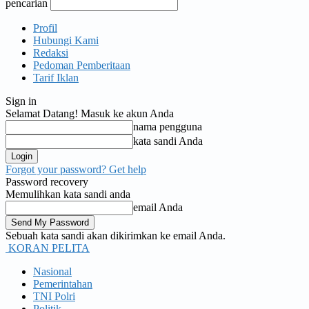
pencarian
Profil
Hubungi Kami
Redaksi
Pedoman Pemberitaan
Tarif Iklan
Sign in
Selamat Datang! Masuk ke akun Anda
nama pengguna
kata sandi Anda
Forgot your password? Get help
Password recovery
Memulihkan kata sandi anda
email Anda
Sebuah kata sandi akan dikirimkan ke email Anda.
KORAN PELITA
Nasional
Pemerintahan
TNI Polri
Politik