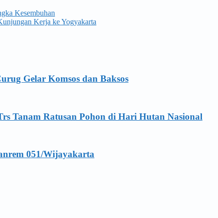
Angka Kesembuhan
Kunjungan Kerja ke Yogyakarta
Curug Gelar Komsos dan Baksos
Trs Tanam Ratusan Pohon di Hari Hutan Nasional
anrem 051/Wijayakarta