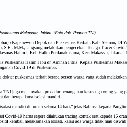
Puskesmas Makassar, Jaktim. (Foto dok. Puspen TNI)
guwoharjo Kapanewon Depok dan Puskesmas Berbah, Kab. Sleman, DI Yo
to, S.E., M.M., langsung melakukan pengecekan Tenaga Tracer Covid-
uskesmas Halim I, Kel. Halim Perdanakusuma, Kec. Makassar, Jakarta T
a Puskesmas Halim I Ibu dr. Aminah Fitria, Kepala Puskesmas Makas
anganan Covid-19 di Puskesmas.
tu dokter puskesmas terkait berapa persen warga yang sudah melakukan
ma TNI juga menanyakan prosedur penanganan kasus tiga orang yang po
t dan berapa lama isolasi mandiri.
isolasi mandiri di rumah selama 14 hari,” jelas Babinsa kepada Pangli
 Covid-19 harus segera dilakukan tracing kontak erat kepada 15 oran
ositif kembali melaksanakan isolasi, kalau ada warga tidak mau diswab