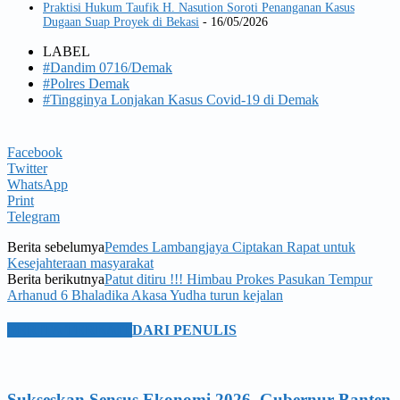
Praktisi Hukum Taufik H. Nasution Soroti Penanganan Kasus
Dugaan Suap Proyek di Bekasi
- 16/05/2026
LABEL
#Dandim 0716/Demak
#Polres Demak
#Tingginya Lonjakan Kasus Covid-19 di Demak
Facebook
Twitter
WhatsApp
Print
Telegram
Berita sebelumya
Pemdes Lambangjaya Ciptakan Rapat untuk
Kesejahteraan masyarakat
Berita berikutnya
Patut ditiru !!! Himbau Prokes Pasukan Tempur
Arhanud 6 Bhaladika Akasa Yudha turun kejalan
BERITA TERKAIT
DARI PENULIS
Sukseskan Sensus Ekonomi 2026, Gubernur Banten