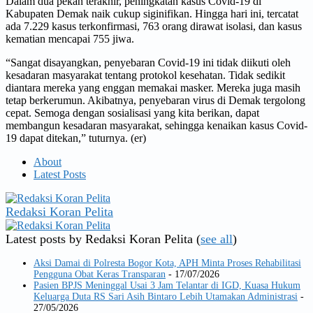
Dalam dua pekan terakhir, peningkatan kasus Covid-19 di
Kabupaten Demak naik cukup siginifikan. Hingga hari ini, tercatat
ada 7.229 kasus terkonfirmasi, 763 orang dirawat isolasi, dan kasus
kematian mencapai 755 jiwa.
“Sangat disayangkan, penyebaran Covid-19 ini tidak diikuti oleh
kesadaran masyarakat tentang protokol kesehatan. Tidak sedikit
diantara mereka yang enggan memakai masker. Mereka juga masih
tetap berkerumun. Akibatnya, penyebaran virus di Demak tergolong
cepat. Semoga dengan sosialisasi yang kita berikan, dapat
membangun kesadaran masyarakat, sehingga kenaikan kasus Covid-
19 dapat ditekan,” tuturnya. (er)
About
Latest Posts
Redaksi Koran Pelita
Latest posts by Redaksi Koran Pelita
(
see all
)
Aksi Damai di Polresta Bogor Kota, APH Minta Proses Rehabilitasi
Pengguna Obat Keras Transparan
- 17/07/2026
Pasien BPJS Meninggal Usai 3 Jam Telantar di IGD, Kuasa Hukum
Keluarga Duta RS Sari Asih Bintaro Lebih Utamakan Administrasi
-
27/05/2026