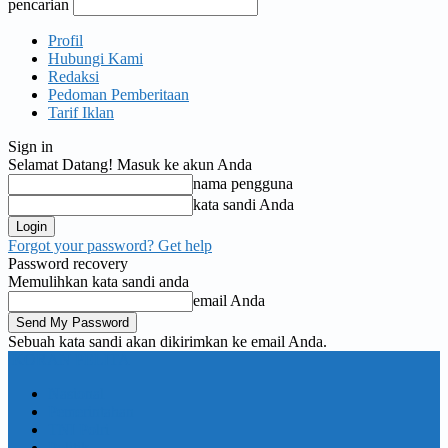
pencarian
Profil
Hubungi Kami
Redaksi
Pedoman Pemberitaan
Tarif Iklan
Sign in
Selamat Datang! Masuk ke akun Anda
nama pengguna
kata sandi Anda
Forgot your password? Get help
Password recovery
Memulihkan kata sandi anda
email Anda
Sebuah kata sandi akan dikirimkan ke email Anda.
KORAN PELITA
Nasional
Pemerintahan
TNI Polri
Politik