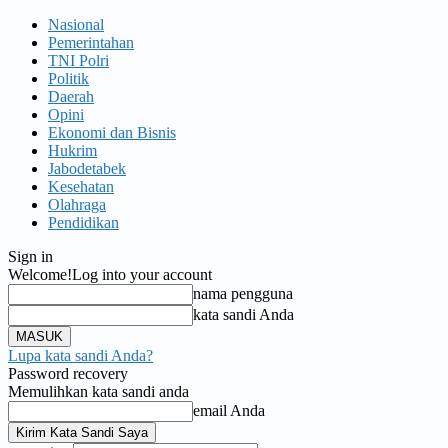
Nasional
Pemerintahan
TNI Polri
Politik
Daerah
Opini
Ekonomi dan Bisnis
Hukrim
Jabodetabek
Kesehatan
Olahraga
Pendidikan
Sign in
Welcome!
Log into your account
nama pengguna
kata sandi Anda
Lupa kata sandi Anda?
Password recovery
Memulihkan kata sandi anda
email Anda